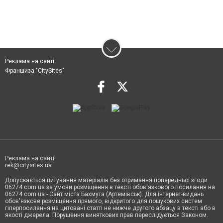
Реклама на сайті
Франшиза "CitySites"
Реклама на сайті:
rek@citysites.ua
Допускається цитування матеріалів без отримання попередньої згоди
06274.com.ua за умови розміщення в тексті обов'язкового посилання на
06274.com.ua - Сайт міста Бахмута (Артемівськ). Для інтернет-видань
обов'язкове розміщення прямого, відкритого для пошукових систем
гіперпосилання на цитовані статті не нижче другого абзацу в тексті або в
якості джерела. Порушення виняткових прав переслідується Законом.