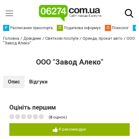
Р
Расписание транспорта
П
Податкова інформує
П
Психолог
С
Головна
Довідник
Святкові послуги
Оренда, прокат авто
ООО
"Завод Алеко"
ООО "Завод Алеко"
Опис
Відгуки
Оцініть першим
(
0
оцінок)
Я рекомендую