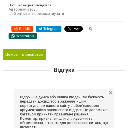
Ніхто ще не рекомендував
Авторизуйтесь
,
щоб оцінити і порекомендувати
Reddit
Telegram
Viber
WhatsApp
Це моє підприємство
Відгуки
Відгук - це думка або оцінка людей, які бажають
передати досвід або враження іншим
користувачам нашого сайту з обов'язковою
аргументацією залишеного відгука. Це допоможе
багатьом прийняти правильне рішення.
Коментарі призначені для спілкування та
обговорення, а також для роз'яснення питань, що
цікавлять.