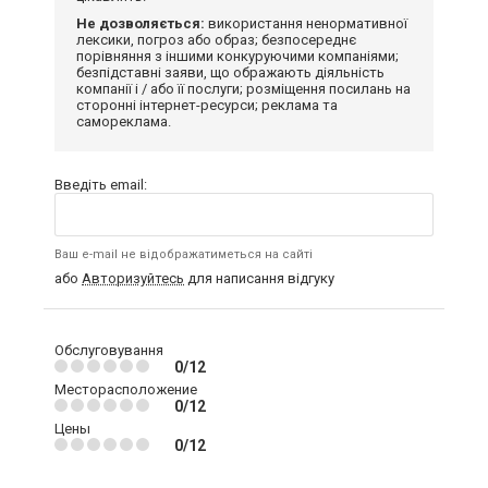
Не дозволяється:
використання ненормативної
лексики, погроз або образ; безпосереднє
порівняння з іншими конкуруючими компаніями;
безпідставні заяви, що ображають діяльність
компанії і / або її послуги; розміщення посилань на
сторонні інтернет-ресурси; реклама та
самореклама.
Введіть email:
Ваш e-mail не відображатиметься на сайті
або
Авторизуйтесь
для написання відгуку
Обслуговування
0/12
Месторасположение
0/12
Цены
0/12