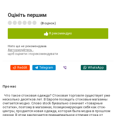
Оцініть першим
(
0
оцінок)
Я рекомендую
Ніхто ще не рекомендував
Авторизуйтесь
,
щоб оцінити і порекомендувати
Reddit
Telegram
Viber
WhatsApp
Про нас
Что такое стоковая одежда? Стоковая торговля существует уже
несколько десятков лет. В Европе посещать стоковые магазины
считается модно. Слово stock буквально означает «товарные
остатки», поэтому в магазинах, позиционирующих себя как сток-
центры, продается новая одежда, которая была модна в прошлом
сезоне. В этом заключается принципиальное отличие стока от