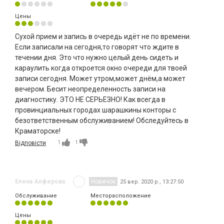
Цены
Сухой прием и запись в очередь идёт не по времени.
Если записали на сегодня,то говорят что ждите в
течении дня. Это что нужно целый день сидеть и
караулить когда откроется окно очереди для твоей
записи сегодня. Может утром,может днём,а может
вечером. Бесит неопределенность записи на
диагностику. ЭТО НЕ СЕРЬЕЗНО! Как всегда в
провинциальных городах шарашкины конторы с
безответственным обслуживанием! Обследуйтесь в
Краматорске!
1
1
Відповісти
Елена Алферова
Новичок
25 вер. 2020 р., 13:27:50
Обслуживание
Месторасположение
Цены