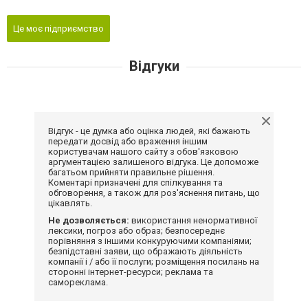
Це моє підприємство
Відгуки
Відгук - це думка або оцінка людей, які бажають
передати досвід або враження іншим
користувачам нашого сайту з обов'язковою
аргументацією залишеного відгука. Це допоможе
багатьом прийняти правильне рішення.
Коментарі призначені для спілкування та
обговорення, а також для роз'яснення питань, що
цікавлять.
Не дозволяється:
використання ненормативної
лексики, погроз або образ; безпосереднє
порівняння з іншими конкуруючими компаніями;
безпідставні заяви, що ображають діяльність
компанії і / або її послуги; розміщення посилань на
сторонні інтернет-ресурси; реклама та
самореклама.