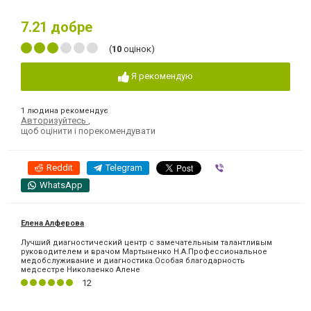
7.21
добре
(
10
оцінок)
Я рекомендую
1 людина рекомендує
Авторизуйтесь
,
щоб оцінити і порекомендувати
Reddit
Telegram
Viber
WhatsApp
Елена Алферова
Лучший диагностический центр с замечательным талантливым
руководителем и врачом Мартыненко Н.А.Профессиональное
медобслуживание и диагностика.Особая благодарность
медсестре Николаенко Алене
12