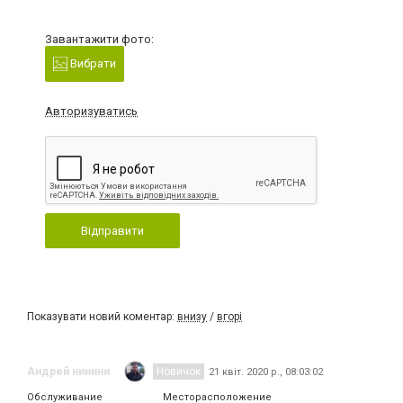
Завантажити фото:
Вибрати
Авторизуватись
Відправити
Показувати новий коментар:
внизу
/
вгорі
Андрей нинини
Новичок
21 квіт. 2020 р., 08:03:02
Обслуживание
Месторасположение