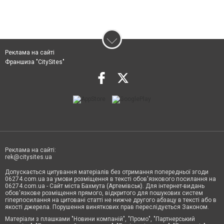
Реклама на сайті
Франшиза "CitySites"
Реклама на сайті:
rek@citysites.ua
Допускається цитування матеріалів без отримання попередньої згоди
06274.com.ua за умови розміщення в тексті обов'язкового посилання на
06274.com.ua - Сайт міста Бахмута (Артемівськ). Для інтернет-видань
обов'язкове розміщення прямого, відкритого для пошукових систем
гіперпосилання на цитовані статті не нижче другого абзацу в тексті або в
якості джерела. Порушення виняткових прав переслідується Законом.
Матеріали з плашками "Новини компаній", "Промо", "Партнерський