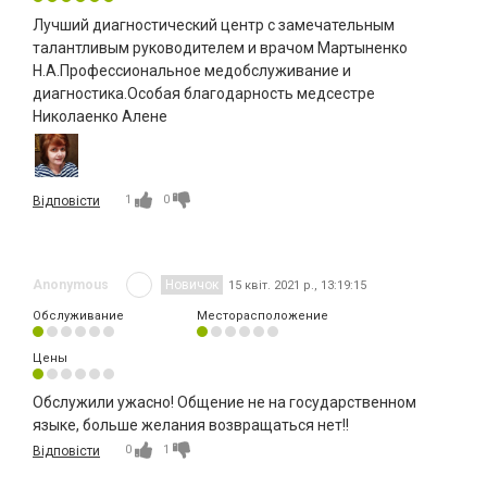
Лучший диагностический центр с замечательным
талантливым руководителем и врачом Мартыненко
Н.А.Профессиональное медобслуживание и
диагностика.Особая благодарность медсестре
Николаенко Алене
1
0
Відповісти
Anonymous
Новичок
15 квіт. 2021 р., 13:19:15
Обслуживание
Месторасположение
Цены
Обслужили ужасно! Общение не на государственном
языке, больше желания возвращаться нет!!
0
1
Відповісти