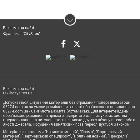
Реклама на сайті
Франшиза "CitySites"
Реклама на сайті:
rek@citysites.ua
Допускається цитування матеріалів без отримання попередньої згоди
06274.com.ua за умови розміщення в тексті обов'язкового посилання на
06274.com.ua - Сайт міста Бахмута (Артемівськ). Для інтернет-видань
обов'язкове розміщення прямого, відкритого для пошукових систем
гіперпосилання на цитовані статті не нижче другого абзацу в тексті або в
якості джерела. Порушення виняткових прав переслідується Законом.
Матеріали з плашками "Новини компаній", "Промо", "Партнерський
матеріал", "Партнерський спецпроєкт", "Політичні новини", "Пресреліз",