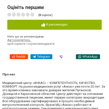
Оцініть першим
(
0
оцінок)
Я рекомендую
Ніхто ще не рекомендував
Авторизуйтесь
,
щоб оцінити і порекомендувати
Reddit
Telegram
Viber
WhatsApp
Про нас
Медицинский центр «АНКАС» – КОМПЕТЕНТНОСТЬ, КАЧЕСТВО,
КОМФОРТ. На рынке медицинских услуг «Анкас» уже почти 20 лет. За
это время клиника завоевала доверие жителей Луганской,
Донецкой и Харьковской областей. Центр действует на основании
государственной лицензии, имеет первую категорию аккредитации.
Все оборудование сертифицировано и прошло необходимый
метрологический контроль. Врачи МЦ «Анкас» работают в
круглосуточном режиме. Они применяют уникальные методики