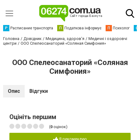
Р
Расписание транспорта
П
Податкова інформує
П
Психолог
С
Головна
Довідник
Медицина, здоров'я
Медичні і оздоровчі
центри
ООО Спелеосанаторий «Соляная Cимфония»
ООО Спелеосанаторий «Соляная
Cимфония»
Опис
Відгуки
Оцініть першим
(
0
оцінок)
Я рекомендую