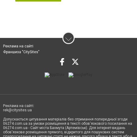
Реклама на сайті
Франшиза "CitySites"
Реклама на сайті:
rek@citysites.ua
Допускається цитування матеріалів без отримання попередньої згоди
06274.com.ua за умови розміщення в тексті обов'язкового посилання на
06274.com.ua - Сайт міста Бахмута (Артемівськ). Для інтернет-видань
обов'язкове розміщення прямого, відкритого для пошукових систем
гіперпосилання на цитовані статті не нижче другого абзацу в тексті або в