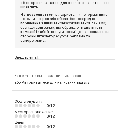
обговорення, а також для роз'яснення питань, що
цікавлять.
Не дозволяється:
використання ненормативної
лексики, погроз або образ; безпосереднє
порівняння з іншими конкуруючими компаніями;
безпідставні заяви, що ображають діяльність
компанії і / або її послуги; розміщення посилань на
сторонні інтернет-ресурси; реклама та
самореклама.
Введіть email:
Ваш e-mail не відображатиметься на сайті
або
Авторизуйтесь
для написання відгуку
Обслуговування
0/12
Месторасположение
0/12
Цены
0/12