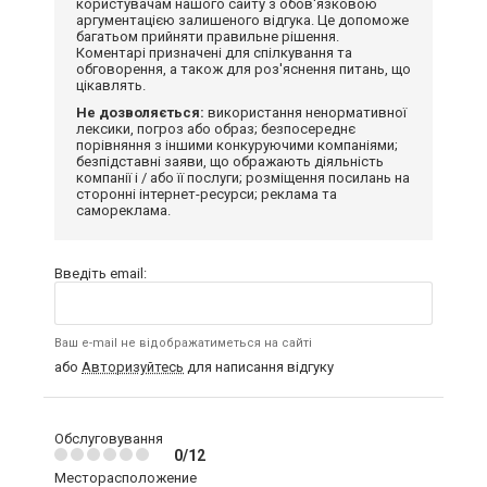
користувачам нашого сайту з обов'язковою
аргументацією залишеного відгука. Це допоможе
багатьом прийняти правильне рішення.
Коментарі призначені для спілкування та
обговорення, а також для роз'яснення питань, що
цікавлять.
Не дозволяється:
використання ненормативної
лексики, погроз або образ; безпосереднє
порівняння з іншими конкуруючими компаніями;
безпідставні заяви, що ображають діяльність
компанії і / або її послуги; розміщення посилань на
сторонні інтернет-ресурси; реклама та
самореклама.
Введіть email:
Ваш e-mail не відображатиметься на сайті
або
Авторизуйтесь
для написання відгуку
Обслуговування
0/12
Месторасположение