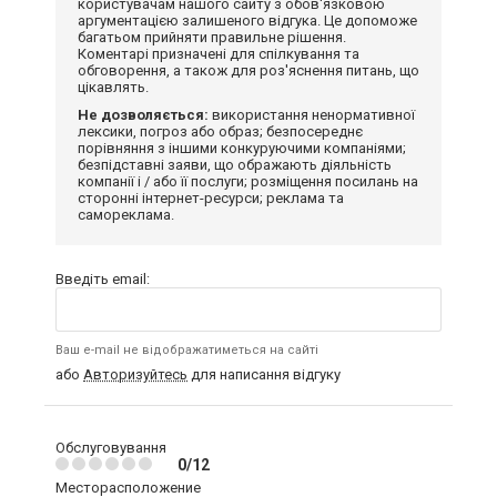
користувачам нашого сайту з обов'язковою
аргументацією залишеного відгука. Це допоможе
багатьом прийняти правильне рішення.
Коментарі призначені для спілкування та
обговорення, а також для роз'яснення питань, що
цікавлять.
Не дозволяється:
використання ненормативної
лексики, погроз або образ; безпосереднє
порівняння з іншими конкуруючими компаніями;
безпідставні заяви, що ображають діяльність
компанії і / або її послуги; розміщення посилань на
сторонні інтернет-ресурси; реклама та
самореклама.
Введіть email:
Ваш e-mail не відображатиметься на сайті
або
Авторизуйтесь
для написання відгуку
Обслуговування
0/12
Месторасположение