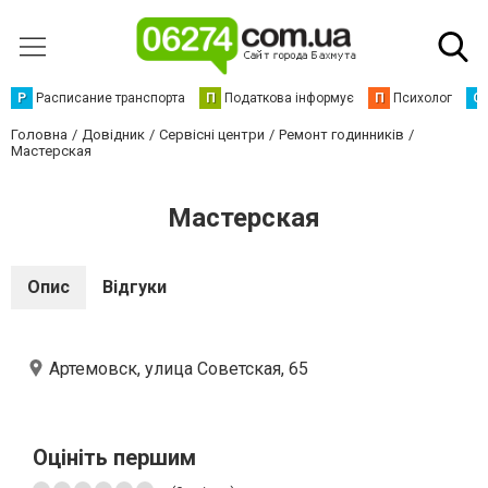
Р
Расписание транспорта
П
Податкова інформує
П
Психолог
С
Головна
Довідник
Сервісні центри
Ремонт годинників
Мастерская
Мастерская
Опис
Відгуки
Артемовск, улица Советская, 65
Оцініть першим