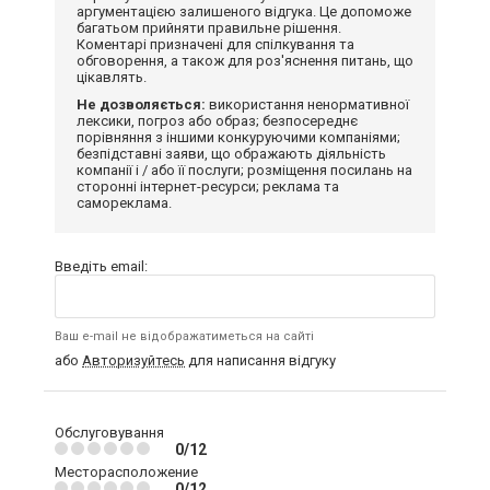
аргументацією залишеного відгука. Це допоможе
багатьом прийняти правильне рішення.
Коментарі призначені для спілкування та
обговорення, а також для роз'яснення питань, що
цікавлять.
Не дозволяється:
використання ненормативної
лексики, погроз або образ; безпосереднє
порівняння з іншими конкуруючими компаніями;
безпідставні заяви, що ображають діяльність
компанії і / або її послуги; розміщення посилань на
сторонні інтернет-ресурси; реклама та
самореклама.
Введіть email:
Ваш e-mail не відображатиметься на сайті
або
Авторизуйтесь
для написання відгуку
Обслуговування
0/12
Месторасположение
0/12