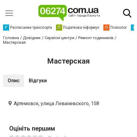
Р
Расписание транспорта
П
Податкова інформує
П
Психолог
С
Головна
Довідник
Сервісні центри
Ремонт годинників
Мастерская
Мастерская
Опис
Відгуки
Артемовск, улица Леваневского, 158
Оцініть першим