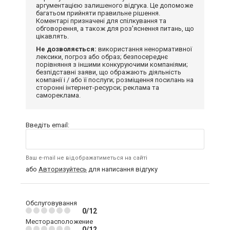
аргументацією залишеного відгука. Це допоможе
багатьом прийняти правильне рішення.
Коментарі призначені для спілкування та
обговорення, а також для роз'яснення питань, що
цікавлять.
Не дозволяється:
використання ненормативної
лексики, погроз або образ; безпосереднє
порівняння з іншими конкуруючими компаніями;
безпідставні заяви, що ображають діяльність
компанії і / або її послуги; розміщення посилань на
сторонні інтернет-ресурси; реклама та
самореклама.
Введіть email:
Ваш e-mail не відображатиметься на сайті
або
Авторизуйтесь
для написання відгуку
Обслуговування
0/12
Месторасположение
0/12