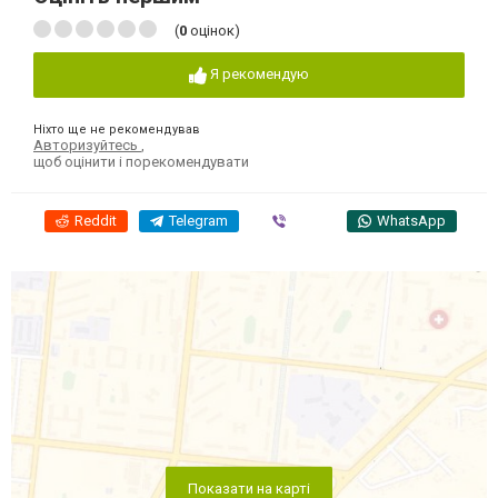
(
0
оцінок)
Я рекомендую
Ніхто ще не рекомендував
Авторизуйтесь
,
щоб оцінити і порекомендувати
Reddit
Telegram
Viber
WhatsApp
Показати на карті