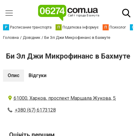
Р
Расписание транспорта
П
Податкова інформує
П
Психолог
С
Головна
Довідник
Би Эл Джи Микрофинанс в Бахмуте
Би Эл Джи Микрофинанс в Бахмуте
Опис
Відгуки
61000, Харков, проспект Маршала Жукова, 5
+380 (67) 6173128
Оцініть першим