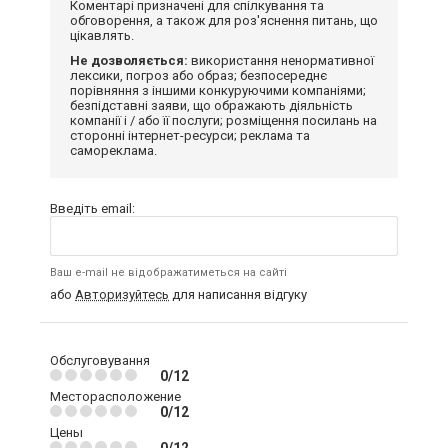
Коментарі призначені для спілкування та
обговорення, а також для роз'яснення питань, що
цікавлять.
Не дозволяється:
використання ненормативної
лексики, погроз або образ; безпосереднє
порівняння з іншими конкуруючими компаніями;
безпідставні заяви, що ображають діяльність
компанії і / або її послуги; розміщення посилань на
сторонні інтернет-ресурси; реклама та
самореклама.
Введіть email:
Ваш e-mail не відображатиметься на сайті
або
Авторизуйтесь
для написання відгуку
Обслуговування
0/12
Месторасположение
0/12
Цены
0/12