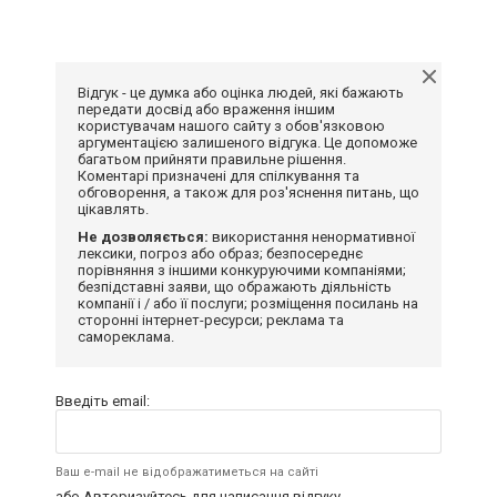
Відгук - це думка або оцінка людей, які бажають
передати досвід або враження іншим
користувачам нашого сайту з обов'язковою
аргументацією залишеного відгука. Це допоможе
багатьом прийняти правильне рішення.
Коментарі призначені для спілкування та
обговорення, а також для роз'яснення питань, що
цікавлять.
Не дозволяється:
використання ненормативної
лексики, погроз або образ; безпосереднє
порівняння з іншими конкуруючими компаніями;
безпідставні заяви, що ображають діяльність
компанії і / або її послуги; розміщення посилань на
сторонні інтернет-ресурси; реклама та
самореклама.
Введіть email:
Ваш e-mail не відображатиметься на сайті
або
Авторизуйтесь
для написання відгуку