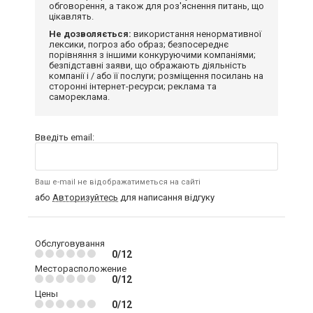
обговорення, а також для роз'яснення питань, що
цікавлять.
Не дозволяється:
використання ненормативної
лексики, погроз або образ; безпосереднє
порівняння з іншими конкуруючими компаніями;
безпідставні заяви, що ображають діяльність
компанії і / або її послуги; розміщення посилань на
сторонні інтернет-ресурси; реклама та
самореклама.
Введіть email:
Ваш e-mail не відображатиметься на сайті
або
Авторизуйтесь
для написання відгуку
Обслуговування
0/12
Месторасположение
0/12
Цены
0/12