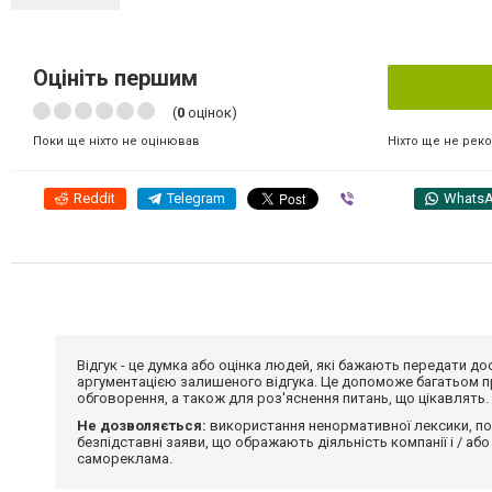
Оцініть першим
(
0
оцінок)
Ніхто ще не рек
Поки ще ніхто не оцінював
Reddit
Telegram
Viber
Whats
Відгук - це думка або оцінка людей, які бажають передати 
аргументацією залишеного відгука. Це допоможе багатьом пр
обговорення, а також для роз'яснення питань, що цікавлять.
Не дозволяється:
використання ненормативної лексики, по
безпідставні заяви, що ображають діяльність компанії і / або
самореклама.