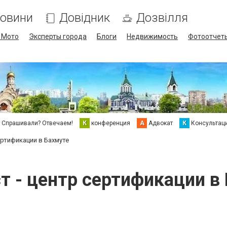
овини
Довідник
Дозвілля
/ Мото
Эксперты города
Блоги
Недвижимость
Фотоотчет
Спрашивали? Отвечаем!
К
конференция
А
Адвокат
К
Консультац
ертификации в Бахмуте
т - центр сертификации в