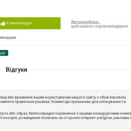
Авторизуйтесь
,
Я рекомендую
щоб оцінити і порекомендувати
омендував
App
Відгуки
досвід або враження іншим користувачам нашого сайту з обов'язковою
ийняти правильне рішення. Коментарі призначені для спілкування та
гроз або образ; безпосереднє порівняння з іншими конкуруючими компа
 її послуги; розміщення посилань на сторонні інтернет-ресурси; реклама 