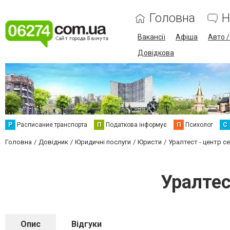
Головна
Н
Вакансії
Афіша
Авто 
Довідкова
Р
Расписание транспорта
П
Податкова інформує
П
Психолог
С
Головна
Довідник
Юридичні послуги
Юристи
Уралтест - центр с
Уралтес
Опис
Відгуки