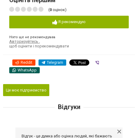
Оцініть першим
(
0
оцінок)
Я рекомендую
Ніхто ще не рекомендував
Авторизуйтесь
,
щоб оцінити і порекомендувати
Reddit
Telegram
Viber
WhatsApp
Це моє підприємство
Відгуки
Відгук - це думка або оцінка людей, які бажають