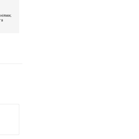
ніями;
та