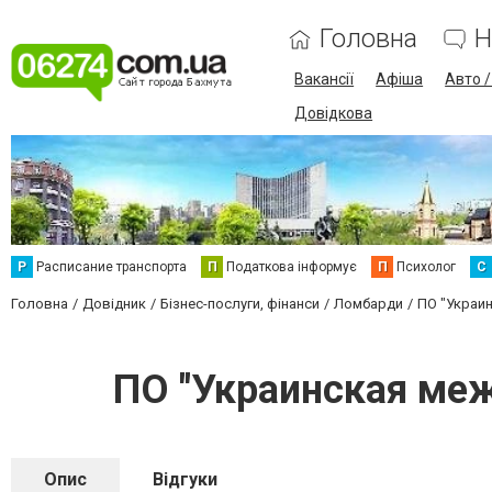
Головна
Н
Вакансії
Афіша
Авто 
Довідкова
Р
Расписание транспорта
П
Податкова інформує
П
Психолог
С
Головна
Довідник
Бізнес-послуги, фінанси
Ломбарди
ПО "Украи
ПО "Украинская ме
Опис
Відгуки