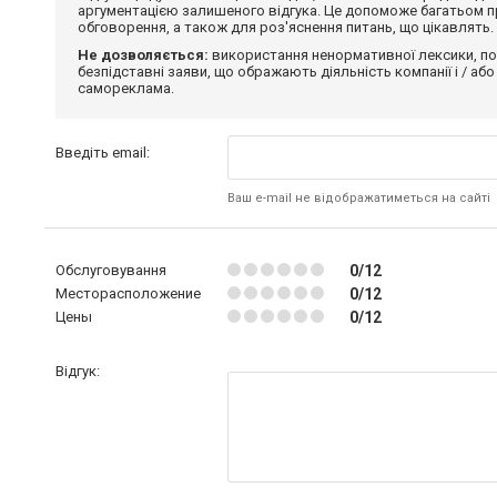
аргументацією залишеного відгука. Це допоможе багатьом пр
обговорення, а також для роз'яснення питань, що цікавлять.
Не дозволяється:
використання ненормативної лексики, по
безпідставні заяви, що ображають діяльність компанії і / або
самореклама.
Введіть email:
Ваш e-mail не відображатиметься на сайті
Обслуговування
0/12
Месторасположение
0/12
Цены
0/12
Відгук: