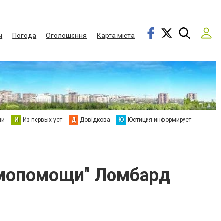
ы
Погода
Оголошення
Карта міста
ии
И
Из первых уст
Д
Довідкова
Ю
Юстиция информирует
имопомощи" Ломбард