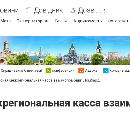
овини
Довідник
Дозвілля
/ Мото
Эксперты города
Блоги
Недвижимость
Фотоотчет
Спрашивали? Отвечаем!
К
конференция
А
Адвокат
К
Консультац
нская межрегиональная касса взаимопомощи" Ломбард
жрегиональная касса вза