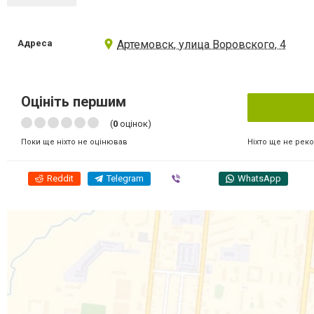
Адреса
Артемовск, улица Воровского, 4
Оцініть першим
(
0
оцінок)
Ніхто ще не рек
Поки ще ніхто не оцінював
Reddit
Telegram
Viber
WhatsApp