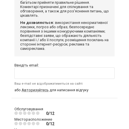
багатьом прийняти правильне рішення.
Коментарі призначені для спілкування та
обговорення, а також для роз'яснення питань, що
цікавлять.
Не дозволяється:
використання ненормативної
лексики, погроз або образ; безпосереднє
порівняння з іншими конкуруючими компаніями;
безпідставні заяви, що ображають діяльність
компанії і / або її послуги; розміщення посилань на
сторонні інтернет-ресурси; реклама та
самореклама.
Введіть email:
Ваш e-mail не відображатиметься на сайті
або
Авторизуйтесь
для написання відгуку
Обслуговування
0/12
Месторасположение
0/12