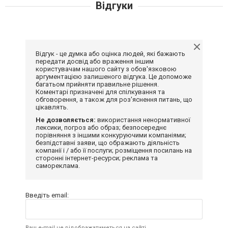
Відгуки
Відгук - це думка або оцінка людей, які бажають
передати досвід або враження іншим
користувачам нашого сайту з обов'язковою
аргументацією залишеного відгука. Це допоможе
багатьом прийняти правильне рішення.
Коментарі призначені для спілкування та
обговорення, а також для роз'яснення питань, що
цікавлять.
Не дозволяється:
використання ненормативної
лексики, погроз або образ; безпосереднє
порівняння з іншими конкуруючими компаніями;
безпідставні заяви, що ображають діяльність
компанії і / або її послуги; розміщення посилань на
сторонні інтернет-ресурси; реклама та
самореклама.
Введіть email:
Ваш e-mail не відображатиметься на сайті