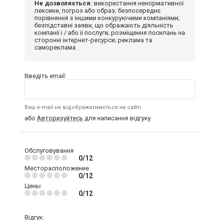
Не дозволяється:
використання ненормативної
лексики, погроз або образ; безпосереднє
порівняння з іншими конкуруючими компаніями;
безпідставні заяви, що ображають діяльність
компанії і / або її послуги; розміщення посилань на
сторонні інтернет-ресурси; реклама та
самореклама.
Введіть email:
Ваш e-mail не відображатиметься на сайті
або
Авторизуйтесь
для написання відгуку
Обслуговування
0/12
Месторасположение
0/12
Цены
0/12
Відгук: