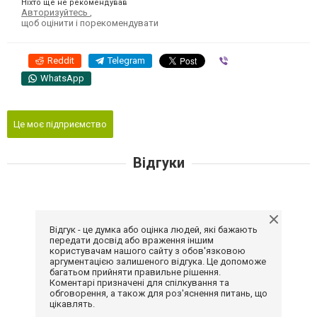
Ніхто ще не рекомендував
Авторизуйтесь
,
щоб оцінити і порекомендувати
Reddit
Telegram
Viber
WhatsApp
Це моє підприємство
Відгуки
Відгук - це думка або оцінка людей, які бажають
передати досвід або враження іншим
користувачам нашого сайту з обов'язковою
аргументацією залишеного відгука. Це допоможе
багатьом прийняти правильне рішення.
Коментарі призначені для спілкування та
обговорення, а також для роз'яснення питань, що
цікавлять.