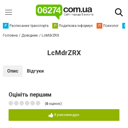
Р
Расписание транспорта
П
Податкова інформує
П
Психолог
С
Головна
Довідник
LcMdrZRX
LcMdrZRX
Опис
Відгуки
Оцініть першим
(
0
оцінок)
Я рекомендую