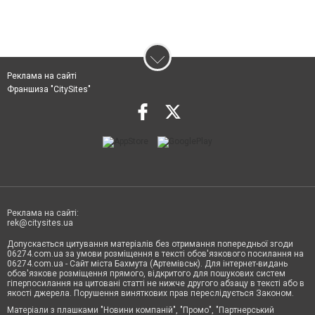
Реклама на сайті
Франшиза "CitySites"
Реклама на сайті:
rek@citysites.ua
Допускається цитування матеріалів без отримання попередньої згоди
06274.com.ua за умови розміщення в тексті обов'язкового посилання на
06274.com.ua - Сайт міста Бахмута (Артемівськ). Для інтернет-видань
обов'язкове розміщення прямого, відкритого для пошукових систем
гіперпосилання на цитовані статті не нижче другого абзацу в тексті або в
якості джерела. Порушення виняткових прав переслідується Законом.
Матеріали з плашками "Новини компаній", "Промо", "Партнерський