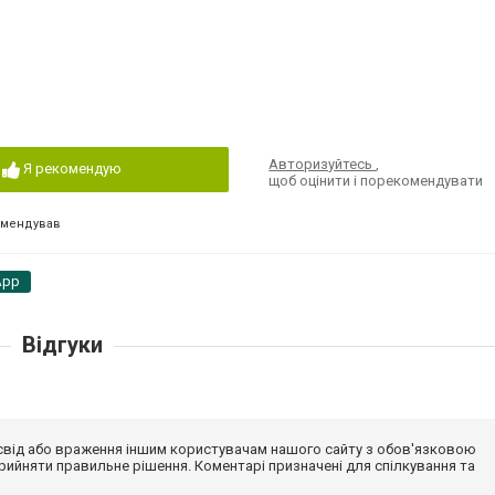
Авторизуйтесь
,
Я рекомендую
щоб оцінити і порекомендувати
омендував
App
Відгуки
досвід або враження іншим користувачам нашого сайту з обов'язковою
ийняти правильне рішення. Коментарі призначені для спілкування та