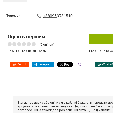
Телефон
+380953731510
Оцініть першим
(
0
оцінок)
Ніхто ще не рек
Поки ще ніхто не оцінював
Reddit
Telegram
Viber
Whats
Відгук - це думка або оцінка людей, які бажають передати 
аргументацією залишеного відгука. Це допоможе багатьом пр
обговорення, а також для роз'яснення питань, що цікавлять.