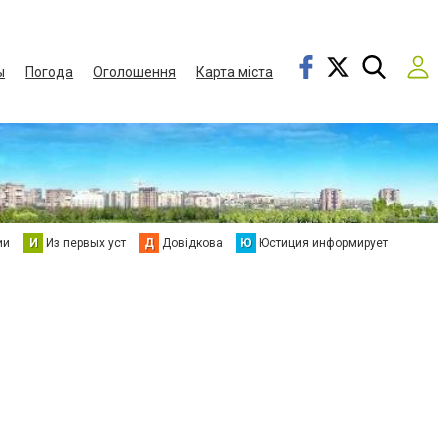
ы
Погода
Оголошення
Карта міста
ии
И
Из первых уст
Д
Довідкова
Ю
Юстиция информирует