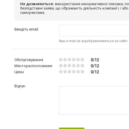
Не дозволяється:
використання ненормативної лексики, по
безпідставні заяви, що ображають діяльність компанії і / або
самореклама.
Введіть email:
Ваш e-mail не відображатиметься на сайті
Обслуговування
0/12
Месторасположение
0/12
Цены
0/12
Відгук: