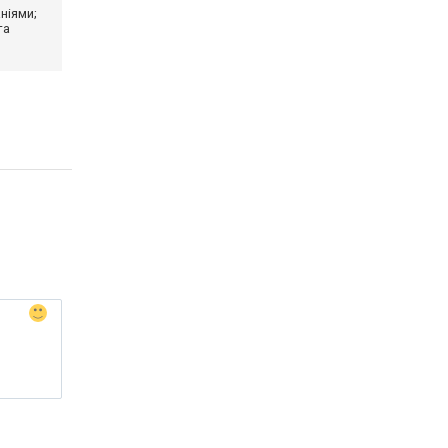
ніями;
та