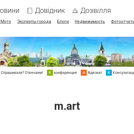
овини
Довідник
Дозвілля
/ Мото
Эксперты города
Блоги
Недвижимость
Фотоотчет
Спрашивали? Отвечаем!
К
конференция
А
Адвокат
К
Консультац
m.art