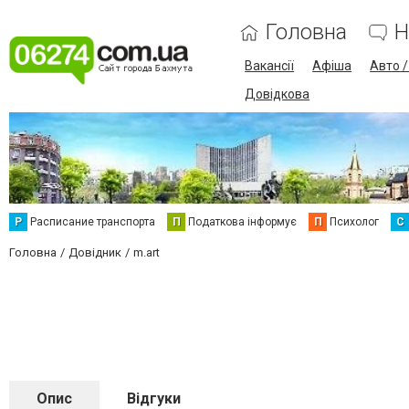
Головна
Н
Вакансії
Афіша
Авто 
Довідкова
Р
Расписание транспорта
П
Податкова інформує
П
Психолог
С
Головна
Довідник
m.art
Опис
Відгуки