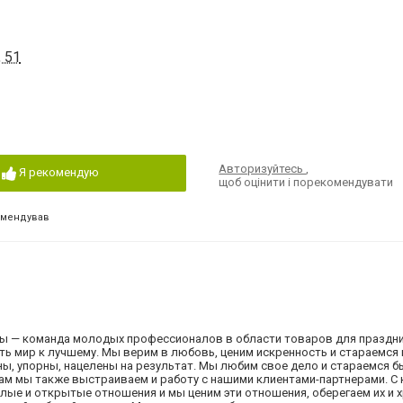
 51
Авторизуйтесь
,
Я рекомендую
щоб оцінити і порекомендувати
омендував
— команда молодых профессионалов в области товаров для праздник
ть мир к лучшему. Мы верим в любовь, ценим искренность и стараемся
ны, упорны, нацелены на результат. Мы любим свое дело и стараемся 
ам мы также выстраиваем и работу с нашими клиентами-партнерами. С
лые и открытые отношения и мы ценим эти отношения, оберегаем их и 