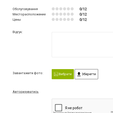
Обслуговування
0/12
Месторасположение
0/12
Цены
0/12
Відгук:
Завантажити фото:
Вибрати
Зберегти
Авторизуватись