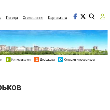
ы
Погода
Оголошення
Карта міста
ии
И
Из первых уст
Д
Довідкова
Ю
Юстиция информирует
рьков