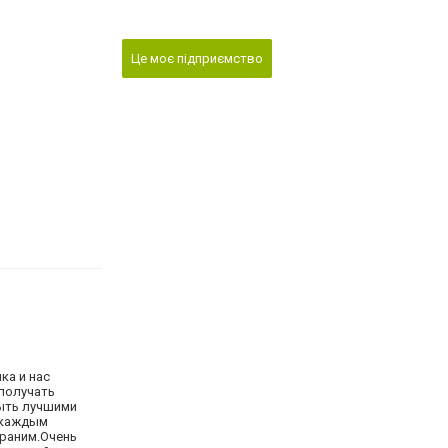
Це моє підприємство
а и нас
 получать
быть лучшими
 каждым
храним.Очень