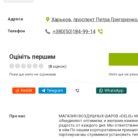
Адреса
Харьков, проспект Петра Григоренко,
Телефон
+380(50)184-99-14
Оцініть першим
(
0
оцінок)
Ніхто ще не рек
Поки ще ніхто не оцінював
Reddit
Telegram
Viber
WhatsApp
Про нас
МАГАЗИН ВОЗДУШНЫХ ШАРОВ «DELIS» Мы 
объединяют оптимизм, и желание измени
радость от каждого дня. Мы ответствен
в нём.По нашим корпоративным принцип
партнером мы стремимся установить теп