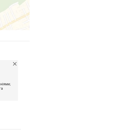
ніями;
та