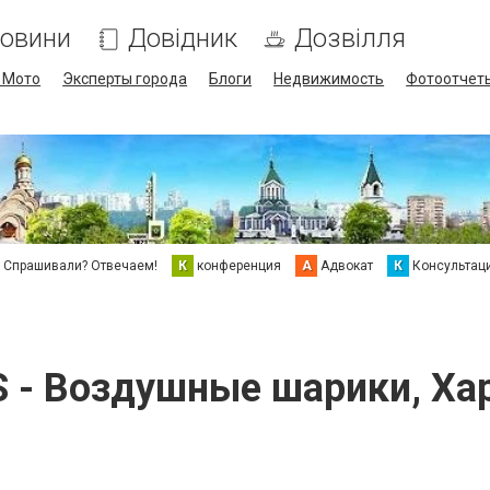
овини
Довідник
Дозвілля
/ Мото
Эксперты города
Блоги
Недвижимость
Фотоотчет
Спрашивали? Отвечаем!
К
конференция
А
Адвокат
К
Консультац
S - Воздушные шарики, Ха