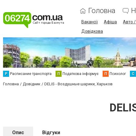
Головна
Н
Вакансії
Афіша
Авто 
Довідкова
Р
Расписание транспорта
П
Податкова інформує
П
Психолог
С
Головна
Довідник
DELIS - Воздушные шарики, Харьков
DELI
Опис
Відгуки