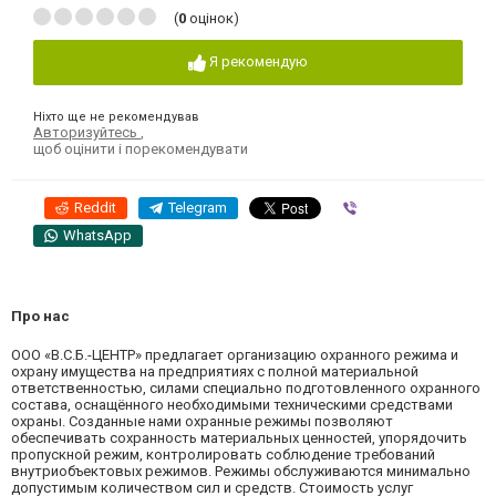
(
0
оцінок)
Я рекомендую
Ніхто ще не рекомендував
Авторизуйтесь
,
щоб оцінити і порекомендувати
Reddit
Telegram
Viber
WhatsApp
Про нас
ООО «В.С.Б.-ЦЕНТР» предлагает организацию охранного режима и
охрану имущества на предприятиях с полной материальной
ответственностью, силами специально подготовленного охранного
состава, оснащённого необходимыми техническими средствами
охраны. Созданные нами охранные режимы позволяют
обеспечивать сохранность материальных ценностей, упорядочить
пропускной режим, контролировать соблюдение требований
внутриобъектовых режимов. Режимы обслуживаются минимально
допустимым количеством сил и средств. Стоимость услуг