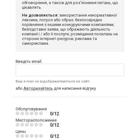
обговорення, а також для роз'яснення питань, що
цікавлять.
Не дозволяється:
використання ненормативної
лексики, погроз або образ; безпосереднє
порівняння з іншими конкуруючими компаніями;
безпідставні заяви, що ображають діяльність
компанії і / або її послуги; розміщення посилань на
сторонні інтернет-ресурси; реклама та
самореклама.
Введіть email:
Ваш e-mail не відображатиметься на сайті
або
Авторизуйтесь
для написання відгуку
Обслуговування
0/12
Месторасположение
0/12
Цены
0/12