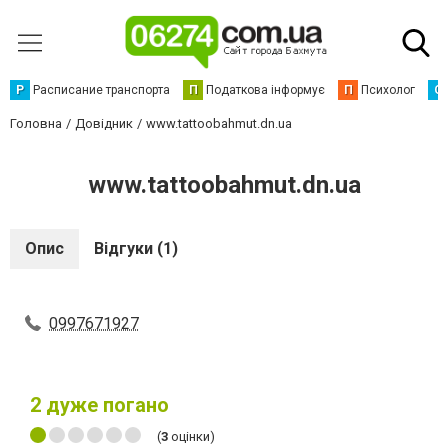
Р
Расписание транспорта
П
Податкова інформує
П
Психолог
С
Головна
Довідник
www.tattoobahmut.dn.ua
www.tattoobahmut.dn.ua
Опис
Відгуки (1)
0997671927
2
дуже погано
(
3
оцінки)