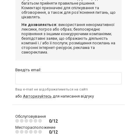
багатьом прийняти правильне рішення.
Коментарі призначені для спілкування та
обговорення, а також для роз'яснення питань, що
цікавлять.
Не дозволяється:
використання ненормативної
лексики, погроз або образ; безпосереднє
порівняння з іншими конкуруючими компаніями;
безпідставні заяви, що ображають діяльність
компанії і / або її послуги; розміщення посилань на
сторонні інтернет-ресурси; реклама та
самореклама.
Введіть email:
Ваш e-mail не відображатиметься на сайті
або
Авторизуйтесь
для написання відгуку
Обслуговування
0/12
Месторасположение
0/12