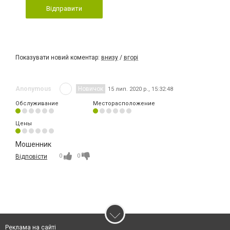
Відправити
Показувати новий коментар:
внизу
/
вгорі
Anonymous
Новичок
15 лип. 2020 р., 15:32:48
Обслуживание
Месторасположение
Цены
Мошенник
0
0
Відповісти
Реклама на сайті