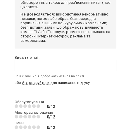
обговорення, а також для роз'яснення питань, що
цікавлять.
Не дозволяється:
використання ненормативної
лексики, погроз або образ; безпосереднє
порівняння з іншими конкуруючими компаніями;
безпідставні заяви, що ображають діяльність
компанії і / або її послуги; розміщення посилань на
сторонні інтернет-ресурси; реклама та
самореклама.
Введіть email:
Ваш e-mail не відображатиметься на сайті
або
Авторизуйтесь
для написання відгуку
Обслуговування
0/12
Месторасположение
0/12
Цены
0/12