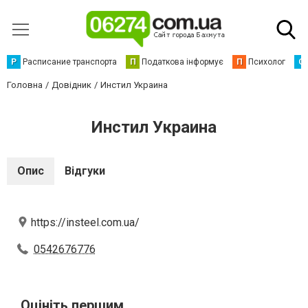
Р
Расписание транспорта
П
Податкова інформує
П
Психолог
С
Головна
Довідник
Инстил Украина
Инстил Украина
Опис
Відгуки
https://insteel.com.ua/
0542676776
Оцініть першим