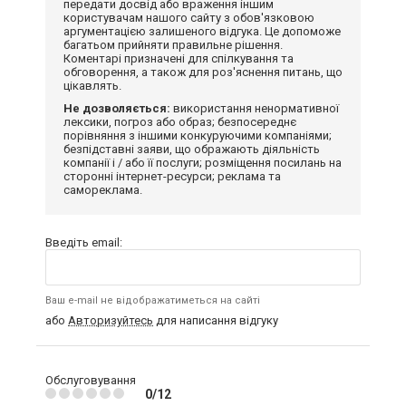
передати досвід або враження іншим
користувачам нашого сайту з обов'язковою
аргументацією залишеного відгука. Це допоможе
багатьом прийняти правильне рішення.
Коментарі призначені для спілкування та
обговорення, а також для роз'яснення питань, що
цікавлять.
Не дозволяється:
використання ненормативної
лексики, погроз або образ; безпосереднє
порівняння з іншими конкуруючими компаніями;
безпідставні заяви, що ображають діяльність
компанії і / або її послуги; розміщення посилань на
сторонні інтернет-ресурси; реклама та
самореклама.
Введіть email:
Ваш e-mail не відображатиметься на сайті
або
Авторизуйтесь
для написання відгуку
Обслуговування
0/12