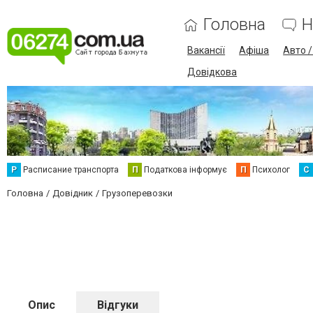
Головна
Н
Вакансії
Афіша
Авто 
Довідкова
Р
Расписание транспорта
П
Податкова інформує
П
Психолог
С
Головна
Довідник
Грузоперевозки
Опис
Відгуки