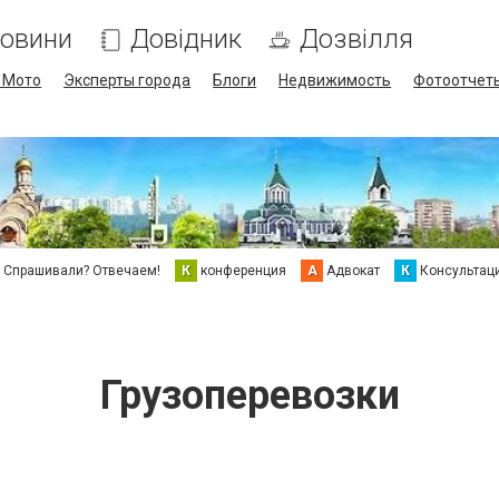
овини
Довідник
Дозвілля
/ Мото
Эксперты города
Блоги
Недвижимость
Фотоотчет
Спрашивали? Отвечаем!
К
конференция
А
Адвокат
К
Консультац
Грузоперевозки