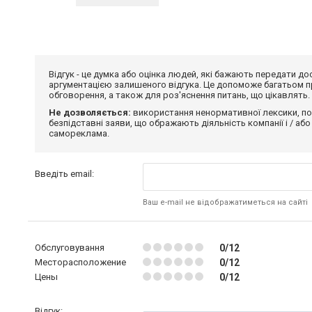
Відгук - це думка або оцінка людей, які бажають передати 
аргументацією залишеного відгука. Це допоможе багатьом пр
обговорення, а також для роз'яснення питань, що цікавлять.
Не дозволяється:
використання ненормативної лексики, по
безпідставні заяви, що ображають діяльність компанії і / або
самореклама.
Введіть email:
Ваш e-mail не відображатиметься на сайті
Обслуговування
0/12
Месторасположение
0/12
Цены
0/12
Відгук: