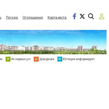
ы
Погода
Оголошення
Карта міста
ии
И
Из первых уст
Д
Довідкова
Ю
Юстиция информирует