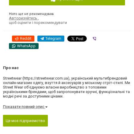
Ніхто ще не рекомендував
Авторизуйтесь
,
щоб оцінити і порекомендувати
Reddit
Telegram
Viber
WhatsApp
Про нас
Streetwear (https://streetwear.com.ua), український мультибрендовий
онлайн-магазин одягу, взуття й аксесуарів у міському стріт-стилі. Ми
Street Wear об’єднуємо власне виробництво з топовими
українськими брендами, щоб запропонувати зручні, функціональні та
модні речі за доступними цінами.
Показати повний опис
Це моє підприємство