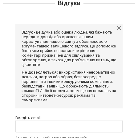
Відгуки
Відгук - це думка або оцінка людей, які бажають
передати досвід або враження іншим
користувачам нашого сайту з обов'язковою
аргументацією залишеного відгука. Це допоможе
багатьом прийняти правильне рішення.
Коментарі призначені для спілкування та
обговорення, а також для роз'яснення питань, що
цікавлять.
Не дозволяється:
використання ненормативної
лексики, погроз або образ; безпосереднє
порівняння з іншими конкуруючими компаніями;
безпідставні заяви, що ображають діяльність
компанії і / або її послуги; розміщення посилань на
сторонні інтернет-ресурси; реклама та
самореклама.
Введіть email:
Ваш e-mail не відображатиметься на сайті