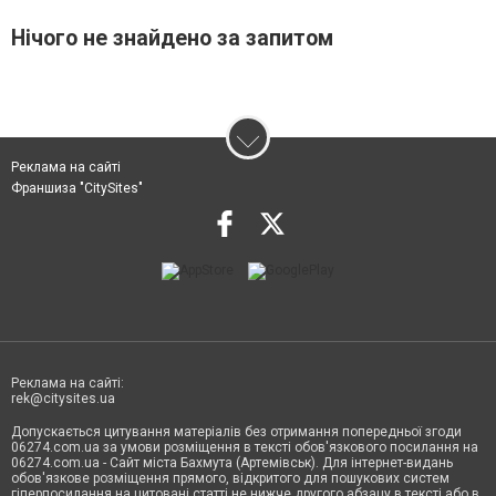
Нічого не знайдено за запитом
Реклама на сайті
Франшиза "CitySites"
Реклама на сайті:
rek@citysites.ua
Допускається цитування матеріалів без отримання попередньої згоди
06274.com.ua за умови розміщення в тексті обов'язкового посилання на
06274.com.ua - Сайт міста Бахмута (Артемівськ). Для інтернет-видань
обов'язкове розміщення прямого, відкритого для пошукових систем
гіперпосилання на цитовані статті не нижче другого абзацу в тексті або в