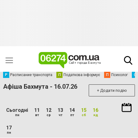
Р
Расписание транспорта
П
Податкова інформує
П
Психолог
С
Афіша Бахмута - 16.07.26
+ Додати подію
Сьогодні
11
12
13
14
15
16
пн
вт
ср
чт
пт
сб
нд
17
пн