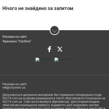
Нічого не знайдено за запитом
Реклама на сайті
Франшиза "CitySites"
Реклама на сайті:
rek@citysites.ua
Допускається цитування матеріалів без отримання попередньої згоди
06274.com.ua за умови розміщення в тексті обов'язкового посилання на
06274.com.ua - Сайт міста Бахмута (Артемівськ). Для інтернет-видань
обов'язкове розміщення прямого, відкритого для пошукових систем
гіперпосилання на цитовані статті не нижче другого абзацу в тексті або в