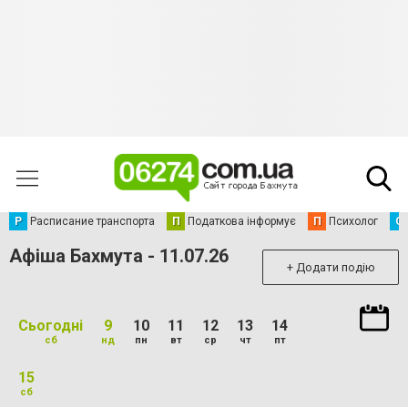
Р
Расписание транспорта
П
Податкова інформує
П
Психолог
С
Афіша Бахмута - 11.07.26
+ Додати подію
Сьогодні
9
10
11
12
13
14
сб
нд
пн
вт
ср
чт
пт
15
сб