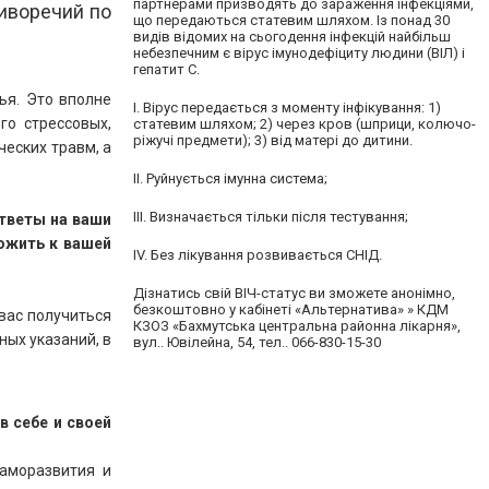
партнерами призводять до зараження інфекціями,
иворечий по
що передаються статевим шляхом. Із понад 30
видів відомих на сьогодення інфекцій найбільш
небезпечним є вірус імунодефіциту людини (ВІЛ) і
гепатит С.
ья. Это вполне
І. Вірус передається з моменту інфікування: 1)
го стрессовых,
статевим шляхом; 2) через кров (шприци, колючо-
ріжучі предмети); 3) від матері до дитини.
еских травм, а
ІІ. Руйнується імунна система;
ІІІ. Визначається тільки після тестування;
ответы на ваши
ожить к вашей
ІV. Без лікування розвивається СНІД.
Дізнатись свій ВІЧ-статус ви зможете анонімно,
безкоштовно у кабінеті «Альтернатива» » КДМ
 вас получиться
КЗОЗ «Бахмутська центральна районна лікарня»,
ых указаний, в
вул.. Ювілейна, 54, тел.. 066-830-15-30
 себе и своей
аморазвития и