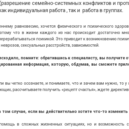
 (разрешение семейно-системных конфликтов и прот
как индивидуальная работа , так и работа в группах.
ннему равновесию, хочется физического и психического здоров
потому что в жизни каждого из нас происходит достаточно мно
перерабатываться психикой. Это приводит к возникновению психич
 неврозов, сексуальных расстройств, зависимостей.
оисходило, помните: обратившись к специалисту, вы получите 
ированная информация, которую, обдумав, вы сможете прил
 вы четко осознаете, и понимаете, что и зачем вам нужно, то у
ающих,
рассчитываете получить «рецепт счастья»,
ждете директивн
ом случае, если вы действительно хотите что-то изменить в
 помощь в сложных жизненных ситуациях, но и возможность с