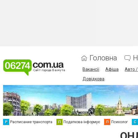
Головна
Н
Вакансії
Афіша
Авто 
Довідкова
Р
Расписание транспорта
П
Податкова інформує
П
Психолог
С
ОНЛ