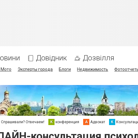
овини
Довідник
Дозвілля
/ Мото
Эксперты города
Блоги
Недвижимость
Фотоотчет
Спрашивали? Отвечаем!
К
конференция
А
Адвокат
К
Консультац
АЙН-консультация психо