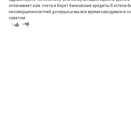
оплачивает ком. счета и берет банковские кредиты.Я хотела б
несовершеннолетней дочерью,и мы все время находимся в сост
советом.
0
0