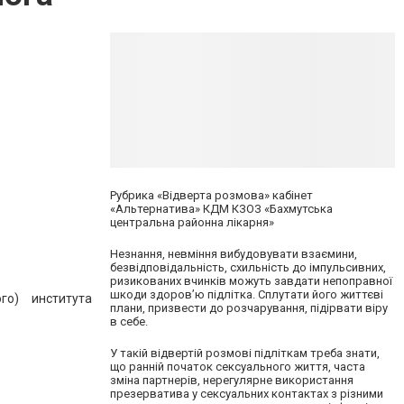
Рубрика «Відверта розмова» кабінет
«Альтернатива» КДМ КЗОЗ «Бахмутська
центральна районна лікарня»
Незнання, невміння вибудовувати взаємини,
безвідповідальність, схильність до імпульсивних,
ризикованих вчинків можуть завдати непоправної
шкоди здоров’ю підлітка. Сплутати його життєві
го) института
плани, призвести до розчарування, підірвати віру
в себе.
У такій відвертій розмові підліткам треба знати,
що ранній початок сексуального життя, часта
зміна партнерів, нерегулярне використання
презерватива у сексуальних контактах з різними