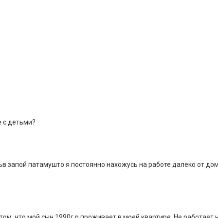
е с детьми?
ьв запой патамушто я постоянно нахожусь на работе далеко от д
ом, что мой сын 1990г р.проживает в моей квартире, Не работает 