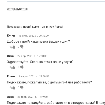
Авторизуватись
Показувати новий коментар:
внизу
/
вгорі
Юлия
13 лют. 2022 р., 09:32:09
Доброе утро!А какая цена Вашых услуг?
0
0
Вика
22 вер. 2021 р., 12:53:05
Здравствуйте. Сколько стоят ваши услуги?
0
0
Елена
9 серп. 2021 р., 22:30:56
Подскажите, пожалуйста, с детьми 3-4 лет работаете?
0
0
Лиза
25 трав. 2021 р., 17:49:24
Подскажите пожалуйста, работаете ли в с подростками? В как