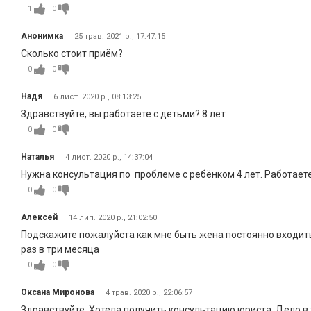
1
0
Анонимка
25 трав. 2021 р., 17:47:15
Сколько стоит приём?
0
0
Надя
6 лист. 2020 р., 08:13:25
Здравствуйте, вы работаете с детьми? 8 лет
0
0
Наталья
4 лист. 2020 р., 14:37:04
Нужна консультация по проблеме с ребёнком 4 лет. Работает
0
0
Алексей
14 лип. 2020 р., 21:02:50
Подскажите пожалуйста как мне быть жена постоянно входит
раз в три месяца
0
0
Оксана Миронова
4 трав. 2020 р., 22:06:57
Здравствуйте. Хотела получить консультацию юриста. Дело в т