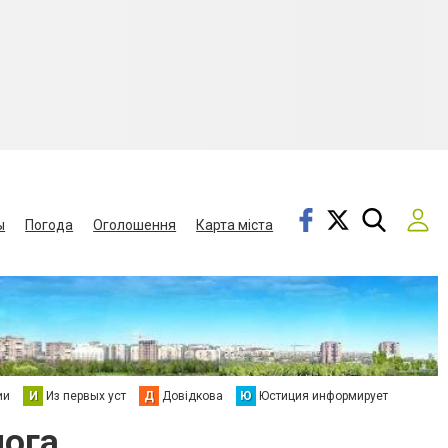
ы
Погода
Оголошення
Карта міста
ии
И
Из первых уст
Д
Довідкова
Ю
Юстиция информирует
лога