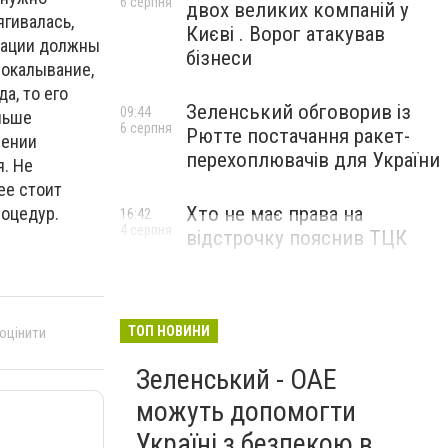
6 серпня
двох великих компаній у
ягивалась,
Києві . Ворог атакував
зации должны
бізнеси
покалывание,
а, то его
Зеленський обговорив із
09:44
льше
6 серпня
Рютте постачання ракет-
лении
перехоплювачів для України
я. Не
ее стоит
Хто не має права на
роцедур.
16:42
4 серпня
відстрочку пояснив ТЦК
ТОП НОВИНИ
 оцінити
Зеленський - ОАЕ
можуть допомогти
Україні з безпекою в