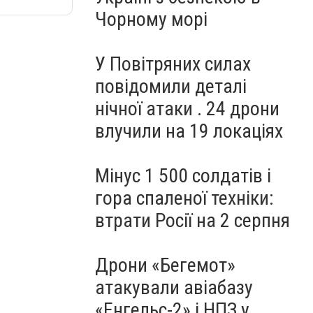
Чорному морі
У Повітряних силах
повідомили деталі
нічної атаки . 24 дрони
влучили на 19 локаціях
Мінус 1 500 солдатів і
гора спаленої техніки:
втрати Росії на 2 серпня
Дрони «Бегемот»
атакували авіабазу
«Енгельс-2» і НПЗ у