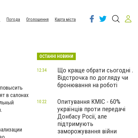
ы
Погода
Оголошення
Карта міста
ОСТАННІ НОВИНИ
Що краще обрати сьогодні .
12:34
Відстрочка по догляду чи
бронювання на роботі
 повысить
ят в салонах
Опитування КМІС - 60%
альный
10:22
українців проти передачі
.
Донбасу Росії, але
підтримують
вализации
заморожування війни
во