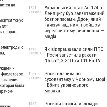
ается на
Український літак Ан-124 в
17:09
6 серпня
Лейпцигу був завантажений
боєприпасами. Дрон, який
высится тонус
«висів» над ним, пройшов
удет
через систему виявлення —
ых порах,
медіа
 электроды с
Як відпрацювали сили ППО
13:42
ды,
6 серпня
. Росія запустила ракети
"Онікс", Х-31П та 101 БпЛА
укцией и
Росія вдарила по
я фиолетовое
11:46
6 серпня
суховантажу у Чорному морі
уменьшения
. Вбила українського
 которая была
моряка
врачом-
Росіяни знищили склади
10:34
 нужно