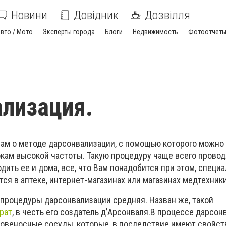
Новини
Довідник
Дозвілля
вто / Мото
Эксперты города
Блоги
Недвижимость
Фотоотчет
лизация.
ам о методе дарсонвализации, с помощью которого можно
окам высокой частоты. Такую процедуру чаще всего провод
дить ее и дома, все, что Вам понадобится при этом, специ
тся в аптеке, интернет-магазинах или магазинах медтехники
 процедуры дарсонвализации средняя. Назван же, такой
рат
, в честь его создатель д’Арсонваля.В процессе дарсон
ровеносные сосуды, которые, в последствие имеют свойст