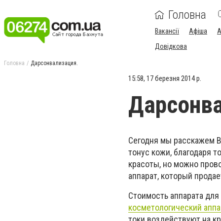
Головна
Вакансії
Афіша
А
Довідкова
Головна
Дарсонвализация.
15:58, 17 березня 2014 р.
Дарсонва
Сегодня мы расскажем В
тонус кожи, благодаря т
красоты, но можно прово
аппарат, который продае
Стоимость аппарата для
косметологический аппа
токи воздействуют на к