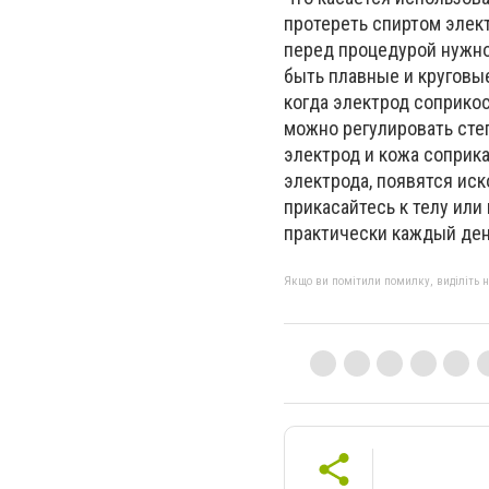
протереть спиртом элект
перед процедурой нужно
быть плавные и круговые
когда электрод соприкос
можно регулировать сте
электрод и кожа соприк
электрода, появятся иск
прикасайтесь к телу или
практически каждый ден
Якщо ви помітили помилку, виділіть нео