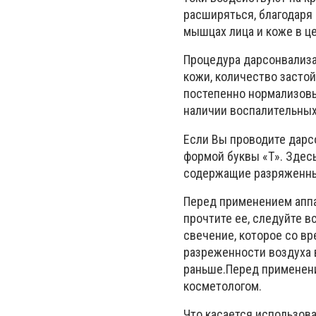
расширяться, благодаря 
мышцах лица и коже в ц
Процедура дарсонвализац
кожи, количество засто
постепенно нормализовы
наличии воспалительных
Если Вы проводите дарс
формой буквы «Т». Здес
содержащие разряженны
Перед применением аппа
прочтите ее, следуйте в
свечение, которое со в
разреженности воздуха в
раньше.Перед применени
косметологом.
Что касается использов