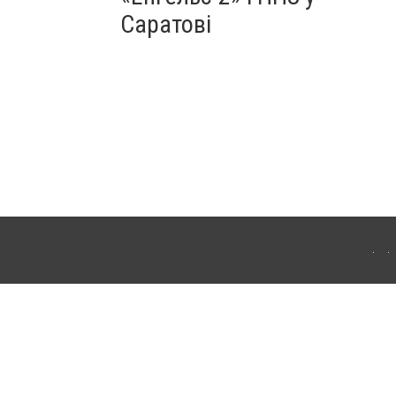
Саратові
ахмута (Артемівськ). Для інтернет-видань обов'язкове розміщення прямого,
аконом.
лама" публікуються на правах реклами.
ості
Правила сайту