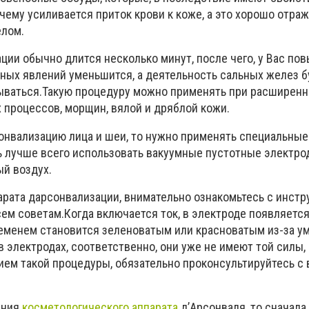
чему усиливается приток крови к коже, а это хорошо отраж
елом.
ии обычно длится несколько минут, после чего, у Вас по
йных явлений уменьшится, а деятельность сальных желез б
ваться.Такую процедуру можно применять при расширенн
 процессов, морщин, вялой и дряблой кожи.
онвализацию лица и шеи, то нужно применять специальные
ь лучше всего использовать вакуумные пустотные электро
й воздух.
рата дарсонвализации, внимательно ознакомьтесь с инстр
сем советам.Когда включается ток, в электроде появляетс
ременем становится зеленоватым или красноватым из-за 
 электродах, соответственно, они уже не имеют той силы,
ем такой процедуры, обязательно проконсультируйтесь с 
ания
косметологического аппарата
д’Арсонваля, то сначала