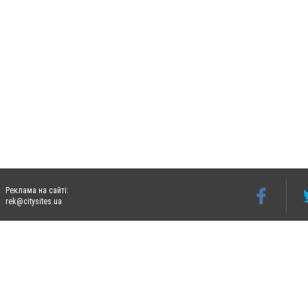
Реклама на сайті:
rek@citysites.ua
Допускається цитування матеріалів без отримання попередньої згоди 06274.com.ua з
відкритого для пошукових систем гіперпосилання на цитовані статті не нижче друго
Матеріали з плашками "Новини компаній", "Промо", "Партнерський матеріал", "Партнер
Реклама на сайті
Ф