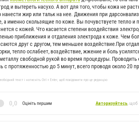
род и вытереть насухо. А вот для того, чтобы кожа не раст
 нанести жир или тальк на нее. Движения при дарсонвали
, а именно скользящие по коже. Вы почувствуете тепло и 
нется с кожей. Что касается степени воздействия электрод
пенью приближения и отдаления электрода к коже. Чем бо
асаются друг с другом, тем меньшее воздействие.При отда
орки, тепло ослабеет, воздействие, жжение и боль усилятс
 металлу свободной рукой во время процедуры. Проводить 
ь с протяженностью до 5 минут, всего проводя около 20 п
бхідний текст і натисніть Ctrl + Enter, щоб повідомити про це редакцію
0,0
Оцініть першим
Авторизуйтесь
, щоб