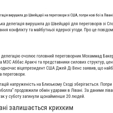
гація вирушила до Швейцарії на переговори зі США, попри нові бої в Лівані
ка делегація вирушила до Швейцарії для переговорів зі С
ня конфлікту та майбутньої ядерної угоди. Про це повідом
, делегацію очолює головний переговорник Мохаммад Бакер
ава МЗС Аббас Аракчі та представники силових структур, це
. Водночас віцепрезидент США Джей Ді Венс заявив, що на
а переговори.
ацій напруженість на Близькому Сході зберігається. Попр
езболла" продовжили обмін ударами в Лівані. За даними лів
атак у суботу загинули щонайменше 20 людей.
вані залишається крихким