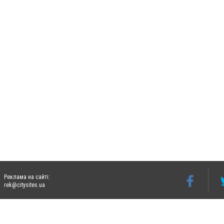
Реклама на сайті:
rek@citysites.ua
Допускається цитування матеріалів без отримання попередньої згоди 06274.com.ua з
відкритого для пошукових систем гіперпосилання на цитовані статті не нижче друго