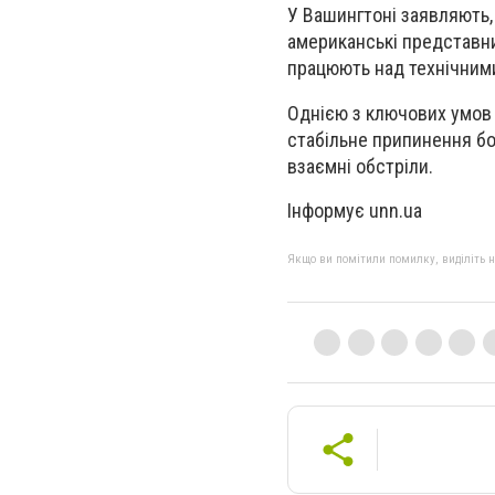
У Вашингтоні заявляють,
американські представни
працюють над технічним
Однією з ключових умов 
стабільне припинення бо
взаємні обстріли.
Інформує unn.ua
Якщо ви помітили помилку, виділіть нео