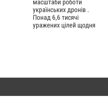
масштаби роботи
українських дронів .
Понад 6,6 тисячі
уражених цілей щодня
ахмута (Артемівськ). Для інтернет-видань обов'язкове розміщення прямого,
аконом.