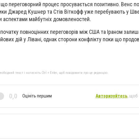
 що переговорний процес просувається позитивно. Венс п
ки Джаред Кушнер та Стів Віткофф уже перебувають у Шве
и аспектами майбутніх домовленостей.
початку повноцінних переговорів між США та Іраном зали
йових дій у Лівані, однак сторони конфлікту поки що прод
бхідний текст і натисніть Ctrl + Enter, щоб повідомити про це редакцію
0,0
Оцініть першим
Авторизуйтесь
, щоб