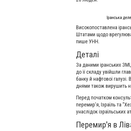
Іранська деле
Високопоставлена ірансь
Штатами щодо врегулюван
пише УНН.
Деталі
За даними іранських ЗМІ
до її складу увійшли гл
банку й нафтової галузі
днями також вирушить н
Перед початком консульт
перемир'я, Ізраїль та "Х
унаслідок ізраїльських 
Перемир'я в Лі