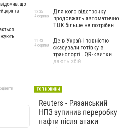
овідомив, що
йцарії та
Для кого відстрочку
12:35
4 серпня
продовжать автоматично .
ТЦК більше не потрібен
шається
овжують
Де в Україні повністю
11:43
4 серпня
скасували готівку в
транспорті . QR-квитки
дають збій
 оцінити
ТОП НОВИНИ
Reuters - Рязанський
НПЗ зупинив переробку
нафти після атаки