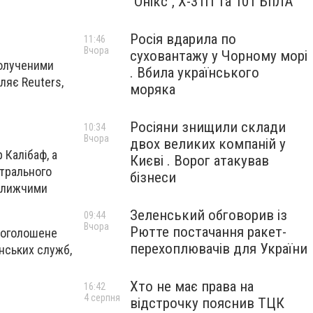
"Онікс", Х-31П та 101 БпЛА
Росія вдарила по
11:46
Вчора
суховантажу у Чорному морі
полученими
. Вбила українського
ляє Reuters,
моряка
Росіяни знищили склади
10:34
Вчора
двох великих компаній у
 Калібаф, а
Києві . Ворог атакував
нтрального
бізнеси
йближчими
Зеленський обговорив із
09:44
Вчора
Рютте постачання ракет-
и оголошене
перехоплювачів для України
анських служб,
Хто не має права на
16:42
4 серпня
відстрочку пояснив ТЦК