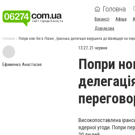
Головна
Вакансії
Афіша
А
Довідкова
Головна
Попри нові бої в Лівані , Іранська делегація вирушила до Швейцарії на пер
13:27, 21 червня
Попри нов
Ефименко Анастасия
делегаці
перегово
Високопоставлена ірансь
ядерної угоди. Попри пер
20 людей.