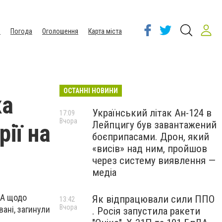
ы
Погода
Оголошення
Карта міста
ОСТАННІ НОВИНИ
ка
Український літак Ан-124 в
17:09
Вчора
Лейпцигу був завантажений
ії на
боєприпасами. Дрон, який
«висів» над ним, пройшов
через систему виявлення —
медіа
ША щодо
Як відпрацювали сили ППО
13:42
Вчора
вані, загинули
. Росія запустила ракети