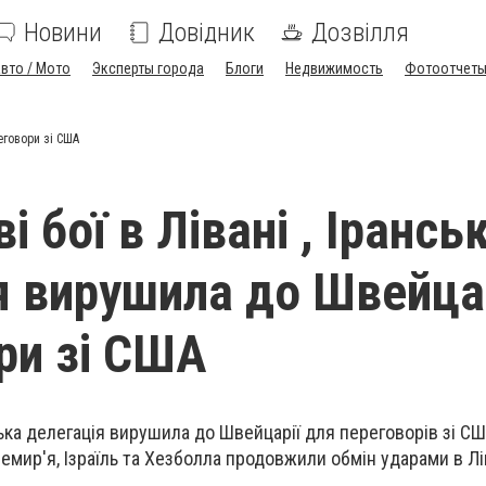
Новини
Довідник
Дозвілля
вто / Мото
Эксперты города
Блоги
Недвижимость
Фотоотчет
еговори зі США
і бої в Лівані , Ірансь
я вирушила до Швейцар
ри зі США
ка делегація вирушила до Швейцарії для переговорів зі С
емир'я, Ізраїль та Хезболла продовжили обмін ударами в Лі