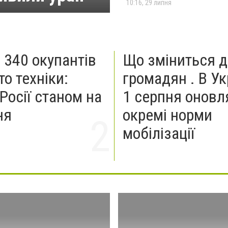
10:16, 29 липня
 340 окупантів
Що зміниться 
то техніки:
громадян . В Ук
Росії станом на
1 серпня оновл
ня
окремі норми
мобілізації