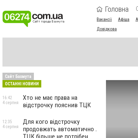
Головна
Вакансії
Афіша
А
Довідкова
Сайт Бахмута
ОСТАННІ НОВИНИ
Хто не має права на
16:42
4 серпня
відстрочку пояснив ТЦК
Для кого відстрочку
12:35
4 серпня
продовжать автоматично .
ТЦК більше не потрібен