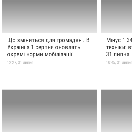
компанії з виробництва
дронів у Києві
Що зміниться для громадян
12:27
31 липня
. В Україні з 1 серпня
Що зміниться для громадян . В
Мінус 1 3
оновлять окремі норми
Україні з 1 серпня оновлять
техніки: 
мобілізації
окремі норми мобілізації
31 липня
Мінус 1 340 окупантів та
12:27, 31 липня
10:45, 31 липн
10:45
31 липня
багато техніки: втрати Росії
станом на 31 липня