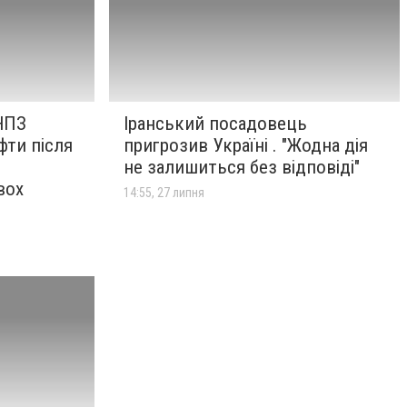
 НПЗ
Іранський посадовець
фти після
пригрозив Україні . "Жодна дія
не залишиться без відповіді"
вох
14:55, 27 липня