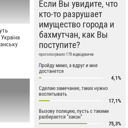
Если Вы увидите, что
кто-то разрушает
имущество города и
уть
бахмутчан, как Вы
 Україна
поступите?
танську
проголосувало 170 відвідувачів
Пройду мимо, а вдруг и мне
достанется
4,1%
Сделаю замечание, таких нужно
воспитывать
17,1%
Вызову полицию, пусть с такими
разбирается "закон"
75,3%