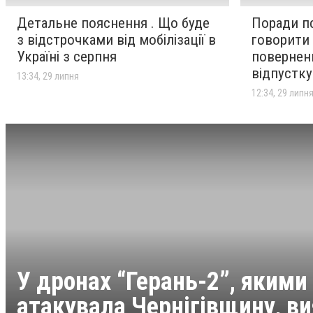
Детальне пояснення . Що буде
Поради пс
з відстрочками від мобілізації в
говорити 
Україні з серпня
поверненн
відпустку
13:34, 29 липня
12:34, 29 липн
У дронах “Герань-2”, якими
атакувала Чернігівщину, в