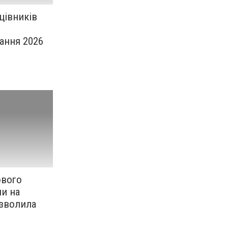
цівників
ання 2026
ового
ли на
озволила