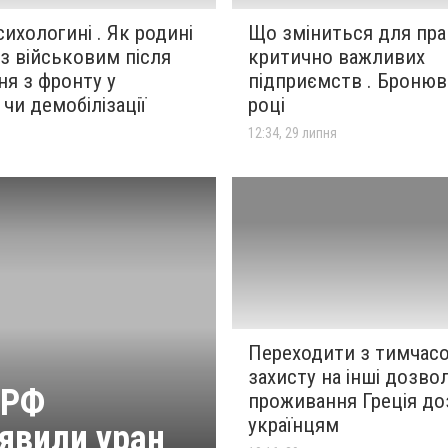
ихологині . Як родині
Що зміниться для пра
з військовим після
критично важливих
я з фронту у
підприємств . Бронюв
 чи демобілізації
році
я
12:34, 29 липня
Переходити з тимчас
захисту на інші дозво
 РФ
проживання Греція д
українцям
иявили уран