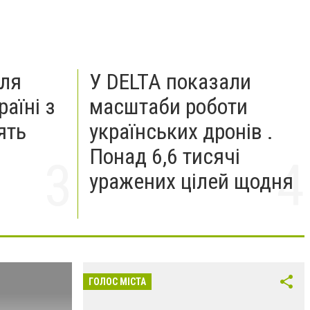
для
У DELTA показали
раїні з
масштаби роботи
ять
українських дронів .
Понад 6,6 тисячі
уражених цілей щодня
ГОЛОС МІСТА