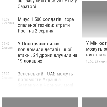
авіабазу «Енгельс-2» і НПЗ у
Саратові
Мінус 1 500 солдатів і гора
10:39
2 серпня
спаленої техніки: втрати
Росії на 2 серпня
У Мін'юст
У Повітряних силах
09:47
2 серпня
можуть з
повідомили деталі нічної
виїхати з
атаки . 24 дрони влучили на
19 локаціях
15:50, 29 липн
Зеленський - ОАЕ можуть
08:39
2 серпня
допомогти Україні з
безпекою в Чорному морі
The Guardian - рф зруйнувала
15:08
31 липня
завод американської