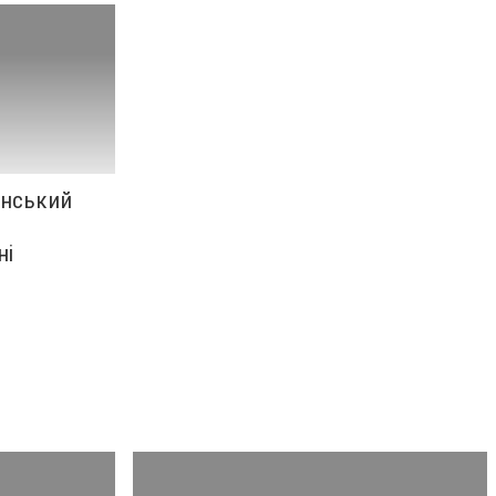
анський
ні