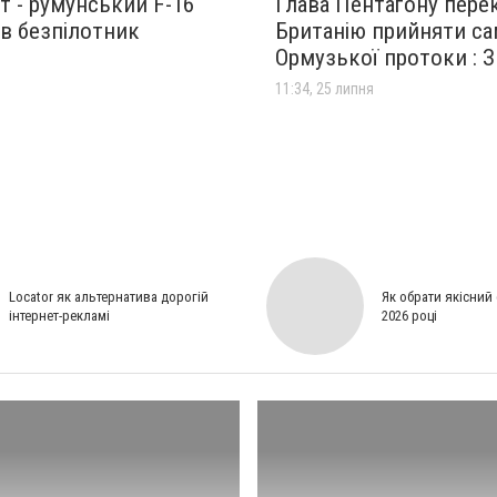
 - румунський F-16
Глава Пентагону пере
в безпілотник
Британію прийняти са
Ормузької протоки : З
я
11:34, 25 липня
Locator як альтернатива дорогій
Як обрати якісний
інтернет-рекламі
2026 році