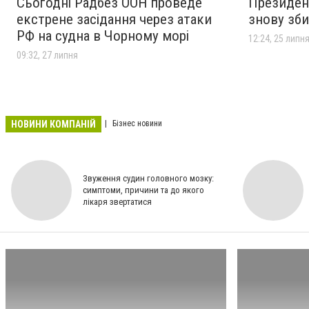
Сьогодні Радбез ООН проведе
Президент
екстрене засідання через атаки
знову зби
РФ на судна в Чорному морі
12:24, 25 липн
09:32, 27 липня
НОВИНИ КОМПАНІЙ
Бізнес новини
Звуження судин головного мозку:
симптоми, причини та до якого
лікаря звертатися