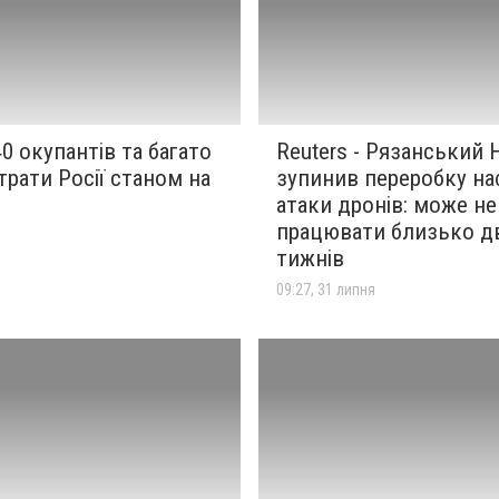
40 окупантів та багато
Reuters - Рязанський
втрати Росії станом на
зупинив переробку на
атаки дронів: може не
працювати близько д
я
тижнів
09:27, 31 липня