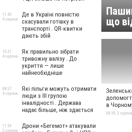
Пашин
Де в Україні повністю
11:43
що ві
4 серпня
скасували готівку в
транспорті . QR-квитки
дають збій
Як правильно зібрати
10:21
4 серпня
тривожну валізу . До
укриття — лише
найнеобхідніше
Які пільги можуть отримати
08:57
Зеленськ
4 серпня
люди з III групою
допомогти
інвалідності . Держава
в Чорном
надає більше, ніж здається
08:39, 2 серпн
Дрони «Бегемот» атакували
11:39
2 серпня