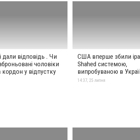
і дали відповідь . Чи
США вперше збили ір
аброньовані чоловіки
Shahed системою,
а кордон у відпустку
випробуваною в Украї
я
14:37, 25 липня