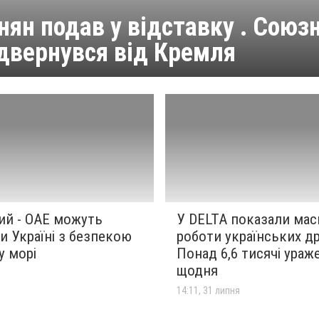
ян подав у відставку . Союзн
двернувся від Кремля
ий - ОАЕ можуть
У DELTA показали ма
 Україні з безпекою
роботи українських др
у морі
Понад 6,6 тисячі ураж
щодня
я
14:11, 31 липня