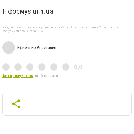
Інформує unn.ua
Якщо ви помітили помилку, виділіть необхідний текст і натисніть Ctrl + Enter, щоб
повідомити про це редакцію
Ефименко Анастасия
0,0
Авторизуйтесь
, щоб оцінити