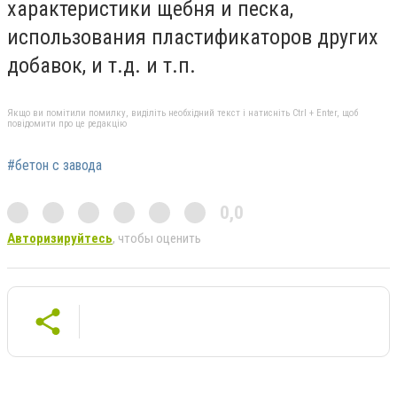
характеристики щебня и песка,
использования пластификаторов других
добавок, и т.д. и т.п.
Якщо ви помітили помилку, виділіть необхідний текст і натисніть Ctrl + Enter, щоб
повідомити про це редакцію
#бетон с завода
0,0
Авторизируйтесь
, чтобы оценить