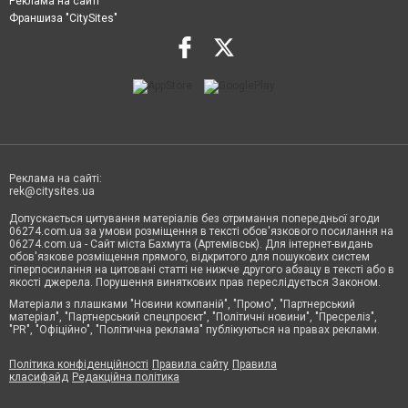
Реклама на сайті
Франшиза "CitySites"
Реклама на сайті:
rek@citysites.ua
Допускається цитування матеріалів без отримання попередньої згоди
06274.com.ua за умови розміщення в тексті обов'язкового посилання на
06274.com.ua - Сайт міста Бахмута (Артемівськ). Для інтернет-видань
обов'язкове розміщення прямого, відкритого для пошукових систем
гіперпосилання на цитовані статті не нижче другого абзацу в тексті або в
якості джерела. Порушення виняткових прав переслідується Законом.
Матеріали з плашками "Новини компаній", "Промо", "Партнерський
матеріал", "Партнерський спецпроєкт", "Політичні новини", "Пресреліз",
"PR", "Офіційно", "Політична реклама" публікуються на правах реклами.
Політика конфіденційності
Правила сайту
Правила
класифайд
Редакційна політика