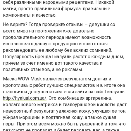
себя различными народными рецептами. Никакой
магии, просто правильная формула, правильные
компоненты и качество.
Не верите? Тогда проверьте отзывы – девушки со
всего мира на протяжении уже довольно
продолжительного периода имеют возможность
использовать данную продукцию и они готовы
рекомендовать ее любому без всяких сомнений.
Популярность бренда Гиалуаль растет с каждым днем,
причем за счет именно вот такого качества и
позитивных отзывов, а не рекламы.
Маска WOW Mask является результатом долгих и
кропотливых работ лучших специалистов и в итоге она
становится доступна и вам, если зайти на сайт Гиалуаль
http://hyalual.com.ua/
. Это комбинация аргирелина,
коллагенового матрикса и гиалоурановой кислоты дает
невероятный результат увлажняя кожу, улучшая ее тон,
убирая морщины и подтягивая кожу, а также сужая
поры. При этом всем можно быть уверенной в том, что
результат не пропадет и будет радовать вас, а также