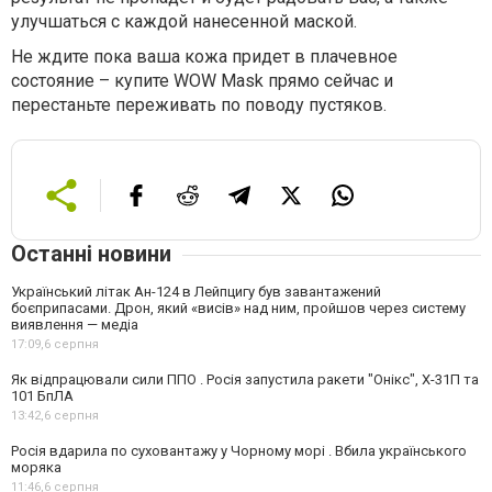
улучшаться с каждой нанесенной маской.
Не ждите пока ваша кожа придет в плачевное
состояние – купите WOW Mask прямо сейчас и
перестаньте переживать по поводу пустяков.
Останні новини
Український літак Ан-124 в Лейпцигу був завантажений
боєприпасами. Дрон, який «висів» над ним, пройшов через систему
виявлення — медіа
17:09,
6 серпня
Як відпрацювали сили ППО . Росія запустила ракети "Онікс", Х-31П та
101 БпЛА
13:42,
6 серпня
Росія вдарила по суховантажу у Чорному морі . Вбила українського
моряка
11:46,
6 серпня