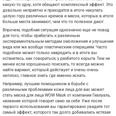
какую-то одну, хотя обещают комплексный эффект. Это
довольно неприятно и приходится в итоге накупать
целую гору различных кремов и масок, которые в итоге
больше места занимают, чем что-то полезное дают.
Впрочем, подобная ситуация однозначно еще не повод
для того, чтобы прибегать к различным
экспериментальным методам омоложения и улучшения
вида или же вообще пластическим операциям. Часто
подобное может только навредить и в итоге вы
останетесь, как говориться, у разбитого корыта. Тем не
менее если хорошенько поискать, то всегда можно
найти вариант, который действует и очень-очень
неплохо, главное знать где именно искать.
Например, лучшим помощником в борьбе с
различными проблемами кожи лица для вас может
стать маска для лица
WOW Mask
от компании Гиалуаль,
название которой говорит само за себя. Уже после
первого использования вы гарантировано увидите тот
самый эффект, которого так долго добивались истязая