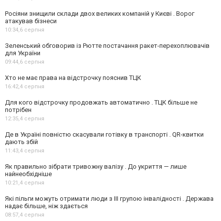
Росіяни знищили склади двох великих компаній у Києві . Ворог
атакував бізнеси
10:34,
6 серпня
Зеленський обговорив із Рютте постачання ракет-перехоплювачів
для України
09:44,
6 серпня
Хто не має права на відстрочку пояснив ТЦК
16:42,
4 серпня
Для кого відстрочку продовжать автоматично . ТЦК більше не
потрібен
12:35,
4 серпня
Де в Україні повністю скасували готівку в транспорті . QR-квитки
дають збій
11:43,
4 серпня
Як правильно зібрати тривожну валізу . До укриття — лише
найнеобхідніше
10:21,
4 серпня
Які пільги можуть отримати люди з III групою інвалідності . Держава
надає більше, ніж здається
08:57,
4 серпня