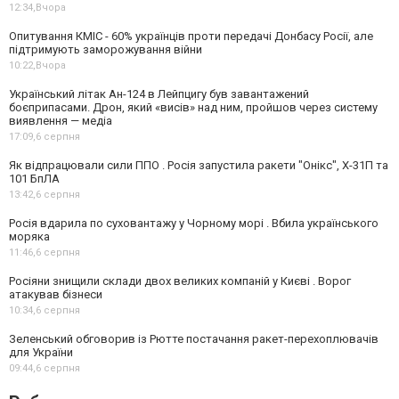
12:34,
Вчора
Опитування КМІС - 60% українців проти передачі Донбасу Росії, але
підтримують заморожування війни
10:22,
Вчора
Український літак Ан-124 в Лейпцигу був завантажений
боєприпасами. Дрон, який «висів» над ним, пройшов через систему
виявлення — медіа
17:09,
6 серпня
Як відпрацювали сили ППО . Росія запустила ракети "Онікс", Х-31П та
101 БпЛА
13:42,
6 серпня
Росія вдарила по суховантажу у Чорному морі . Вбила українського
моряка
11:46,
6 серпня
Росіяни знищили склади двох великих компаній у Києві . Ворог
атакував бізнеси
10:34,
6 серпня
Зеленський обговорив із Рютте постачання ракет-перехоплювачів
для України
09:44,
6 серпня