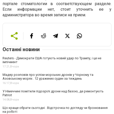
портале стоматологии в соответствующем разделе.
Если информации нет, стоит уточнить ее у
администратора во время записи на прием.
Останні новини
Reuters - Демократи США готують новий удар по Трампу, і це не
імпічмент
17:21,
Вчора
Мадяр розповів про успіхи морських дронів у Чорному та
Азовському морях . 12 уражених суден за тиждень
16:17,
Вчора
У Німеччині помітили підозрілі дрони над базою, де ремонтують
Patriot
14:08,
Вчора
Що краще обрати сьогодні . Відстрочка по догляду чи бронювання
на роботі