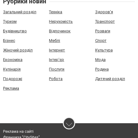
Рубрики новин
Загальний розділ
Техніка
Здоров'я
Туризм
Нерухомість
Транспорт
Будівництво
Відпочинок
Розваги
Бізнес
Меблі
Спорт
Жіночий розділ
Інтернет
Культура
Економіка
Інтер'єр
Мода
Кулінарія
Послуги
Родина
Подорожі
Робота
Дитячий розділ
Реклама
Реклама на сайті
Франшиза "CitySites"