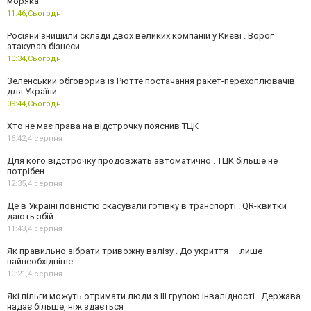
моряка
11:46,
Сьогодні
Росіяни знищили склади двох великих компаній у Києві . Ворог
атакував бізнеси
10:34,
Сьогодні
Зеленський обговорив із Рютте постачання ракет-перехоплювачів
для України
09:44,
Сьогодні
Хто не має права на відстрочку пояснив ТЦК
16:42,
4 серпня
Для кого відстрочку продовжать автоматично . ТЦК більше не
потрібен
12:35,
4 серпня
Де в Україні повністю скасували готівку в транспорті . QR-квитки
дають збій
11:43,
4 серпня
Як правильно зібрати тривожну валізу . До укриття — лише
найнеобхідніше
10:21,
4 серпня
Які пільги можуть отримати люди з III групою інвалідності . Держава
надає більше, ніж здається