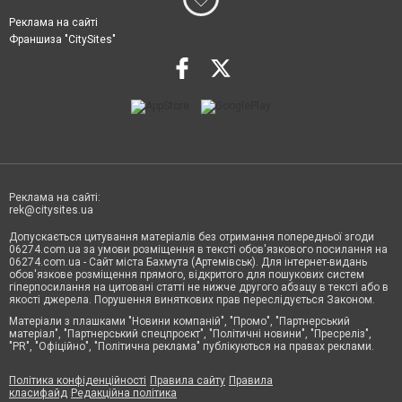
Реклама на сайті
Франшиза "CitySites"
Реклама на сайті:
rek@citysites.ua
Допускається цитування матеріалів без отримання попередньої згоди
06274.com.ua за умови розміщення в тексті обов'язкового посилання на
06274.com.ua - Сайт міста Бахмута (Артемівськ). Для інтернет-видань
обов'язкове розміщення прямого, відкритого для пошукових систем
гіперпосилання на цитовані статті не нижче другого абзацу в тексті або в
якості джерела. Порушення виняткових прав переслідується Законом.
Матеріали з плашками "Новини компаній", "Промо", "Партнерський
матеріал", "Партнерський спецпроєкт", "Політичні новини", "Пресреліз",
"PR", "Офіційно", "Політична реклама" публікуються на правах реклами.
Політика конфіденційності
Правила сайту
Правила
класифайд
Редакційна політика