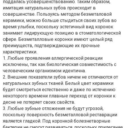
поддалась усовершенствованию. Таким образом,
имитация натуральных зубов происходит в
совершенстве. Пользуясь методом безметаловой
керамики, можно больше стыдиться своих зубов во
время улыбки, поскольку эстетичный вид коронок
занимает лидирующую позицию в стоматологической
сфере. Безметалловые коронки имеют целый ряд
преимуществ, подтверждающие их прочные
характеристики.
1. Любые проявления аллергической реакции
исключены, так как биологическая совместимость с
человеческим организмом идентична.
2. Внешние показатели зубов ничем не отличаются от
натуральных зубных тканей. Белый цвет керамики
будет смотреться естественно и даже по истечению
некоторого времени плавные переход от коронки к
десне не потеряет своих свойств.
3. Любые зубные отложения не будут угрозой,
поскольку поверхность безметалловой реставрации
является гладкой. Под коронкой болезнетворные
бактерии не смогут развиваться, поскольку прилегание