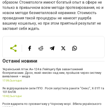
образом. Стоматологи имеют богатый опыт в сфере не
только в привычном всем методе протезирования, но и
новом методе безметалловой керамике. Стоимость
проведения такой процедуры не нанесет ущерба
вашему кошельку, но при этом приятный результат не
заставит себя ждать.
Останні новини
Український літак Ан-124 в Лейпцигу був завантажений
боєприпасами. Дрон, який «висів» над ним, пройшов через систему
виявлення — медіа
17:09,
Сьогодні
Як відпрацювали сили ППО . Росія запустила ракети "Онікс", Х-31П та
101 БпЛА
13:42,
Сьогодні
Росія вдарила по суховантажу у Чорному морі . Вбила українського