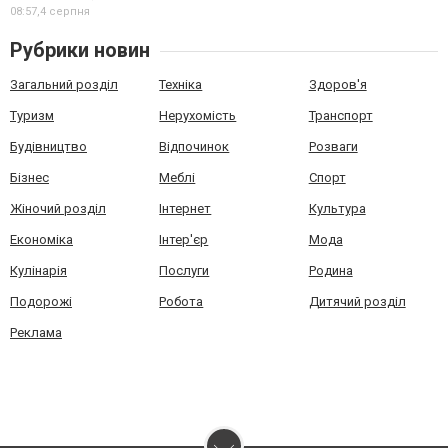
08:57,
4 серпня
Рубрики новин
Загальний розділ
Техніка
Здоров'я
Туризм
Нерухомість
Транспорт
Будівництво
Відпочинок
Розваги
Бізнес
Меблі
Спорт
Жіночий розділ
Інтернет
Культура
Економіка
Інтер'єр
Мода
Кулінарія
Послуги
Родина
Подорожі
Робота
Дитячий розділ
Реклама