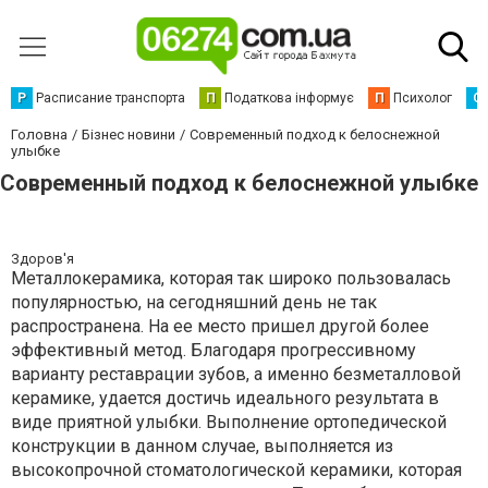
Р
Расписание транспорта
П
Податкова інформує
П
Психолог
С
Головна
Бізнес новини
Современный подход к белоснежной
улыбке
Современный подход к белоснежной улыбке
Здоров'я
Металлокерамика, которая так широко пользовалась
популярностью, на сегодняшний день не так
распространена. На ее место пришел другой более
эффективный метод. Благодаря прогрессивному
варианту реставрации зубов, а именно безметалловой
керамике, удается достичь идеального результата в
виде приятной улыбки. Выполнение ортопедической
конструкции в данном случае, выполняется из
высокопрочной стоматологической керамики, которая