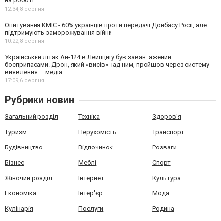
на роботі
12:34,
8 серпня
Опитування КМІС - 60% українців проти передачі Донбасу Росії, але
підтримують заморожування війни
10:22,
8 серпня
Український літак Ан-124 в Лейпцигу був завантажений
боєприпасами. Дрон, який «висів» над ним, пройшов через систему
виявлення — медіа
17:09,
6 серпня
Рубрики новин
Загальний розділ
Техніка
Здоров'я
Туризм
Нерухомість
Транспорт
Будівництво
Відпочинок
Розваги
Бізнес
Меблі
Спорт
Жіночий розділ
Інтернет
Культура
Економіка
Інтер'єр
Мода
Кулінарія
Послуги
Родина