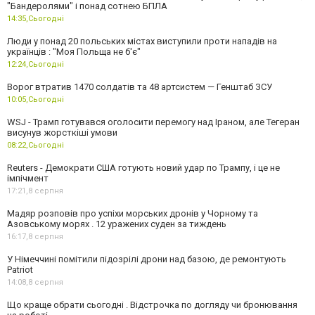
"Бандеролями" і понад сотнею БПЛА
14:35,
Сьогодні
Люди у понад 20 польських містах виступили проти нападів на
українців : "Моя Польща не б'є"
12:24,
Сьогодні
Ворог втратив 1470 солдатів та 48 артсистем — Генштаб ЗСУ
10:05,
Сьогодні
WSJ - Трамп готувався оголосити перемогу над Іраном, але Тегеран
висунув жорсткіші умови
08:22,
Сьогодні
Reuters - Демократи США готують новий удар по Трампу, і це не
імпічмент
17:21,
8 серпня
Мадяр розповів про успіхи морських дронів у Чорному та
Азовському морях . 12 уражених суден за тиждень
16:17,
8 серпня
У Німеччині помітили підозрілі дрони над базою, де ремонтують
Patriot
14:08,
8 серпня
Що краще обрати сьогодні . Відстрочка по догляду чи бронювання