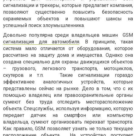
сигнализации и трекеры, которые предлагает компания,
позволяют существенно повысить безопасность
охраняемых объектов и повышают шансы на
успешный поиск злоумышленника.
Довольно популярна среди владельцев машин GSM
сигнализация для автомобиля
. В принципе, такая
система мало отличается от оборудования, которое
рассчитано на защиту дома и имущества. Однако она
создана специально для охраны движущихся объектов
– грузового, легкового транспорта, мотоциклов,
скутеров и т.п. Такие сигнализации гораздо
эффективнее аналогичных устройств, которые
представлены сейчас на рынке. Дело в том, что с их
помощью владелец или правоохранительные органы
сумеют без труда отследить месторасположение
объекта. Спецслужбы, используя информацию, которую
передает датчик на смартфон или компьютер
владельца, сумеют организовать перехват транспорта.
Как правило, GSM позволяет узнать не только текущее
расположение объекта. На устройство поступает