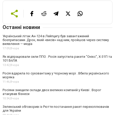
Останні новини
Український літак Ан-124 в Лейпцигу був завантажений
боєприпасами. Дрон, який «висів» над ним, пройшов через систему
виявлення — медіа
17:09,
Вчора
Як відпрацювали сили ППО . Росія запустила ракети "Онікс", Х-31П та
101 БпЛА
13:42,
Вчора
Росія вдарила по суховантажу у Чорному морі . Вбила українського
моряка
11:46,
Вчора
Росіяни знищили склади двох великих компаній у Києві . Ворог
атакував бізнеси
10:34,
Вчора
Зеленський обговорив із Рютте постачання ракет-перехоплювачів
для України