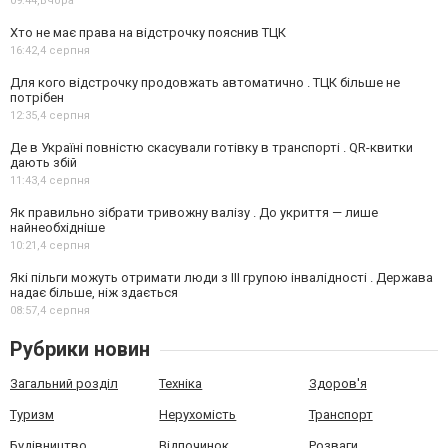
09:44,
Вчора
Хто не має права на відстрочку пояснив ТЦК
16:42,
4 серпня
Для кого відстрочку продовжать автоматично . ТЦК більше не
потрібен
12:35,
4 серпня
Де в Україні повністю скасували готівку в транспорті . QR-квитки
дають збій
11:43,
4 серпня
Як правильно зібрати тривожну валізу . До укриття — лише
найнеобхідніше
10:21,
4 серпня
Які пільги можуть отримати люди з III групою інвалідності . Держава
надає більше, ніж здається
08:57,
4 серпня
Рубрики новин
Загальний розділ
Техніка
Здоров'я
Туризм
Нерухомість
Транспорт
Будівництво
Відпочинок
Розваги