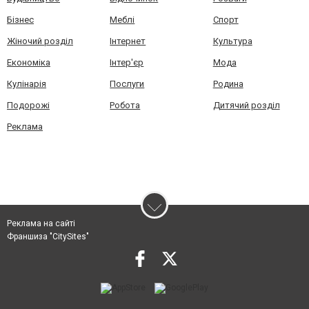
Бізнес
Меблі
Спорт
Жіночий розділ
Інтернет
Культура
Економіка
Інтер'єр
Мода
Кулінарія
Послуги
Родина
Подорожі
Робота
Дитячий розділ
Реклама
Реклама на сайті
Франшиза "CitySites"