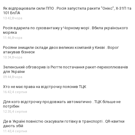
Як відпрацювали сили ППО . Росія запустила ракети "Онікс", Х-31П та
101 БпЛА
13:42,
Вчора
Росія вдарила по суховантажу у Чорному морі . Вбила українського
моряка
11:46,
Вчора
Росіяни знищили склади двох великих компаній у Києві . Ворог
атакував бізнеси
10:34,
Вчора
Зеленський обговорив із Рютте постачання ракет-перехоплювачів
для України
09:44,
Вчора
Хто не має права на відстрочку пояснив ТЦК
16:42,
4 серпня
Для кого відстрочку продовжать автоматично . ТЦК більше не
потрібен
12:35,
4 серпня
Де в Україні повністю скасували готівку в транспорті . QR-квитки
дають збій
11:43,
4 серпня