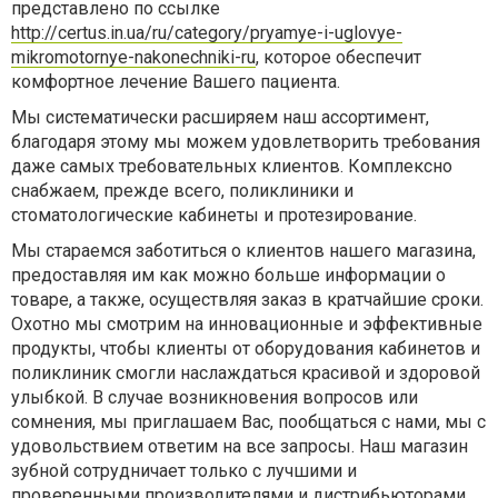
представлено по ссылке
http://certus.in.ua/ru/category/pryamye-i-uglovye-
mikromotornye-nakonechniki-ru
, которое обеспечит
комфортное лечение Вашего пациента.
Мы систематически расширяем наш ассортимент,
благодаря этому мы можем удовлетворить требования
даже самых требовательных клиентов. Комплексно
снабжаем, прежде всего, поликлиники и
стоматологические кабинеты и протезирование.
Мы стараемся заботиться о клиентов нашего магазина,
предоставляя им как можно больше информации о
товаре, а также, осуществляя заказ в кратчайшие сроки.
Охотно мы смотрим на инновационные и эффективные
продукты, чтобы клиенты от оборудования кабинетов и
поликлиник смогли наслаждаться красивой и здоровой
улыбкой. В случае возникновения вопросов или
сомнения, мы приглашаем Вас, пообщаться с нами, мы с
удовольствием ответим на все запросы. Наш магазин
зубной сотрудничает только с лучшими и
проверенными производителями и дистрибьюторами.