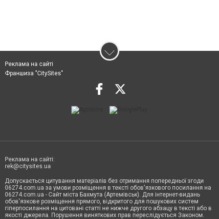
Реклама на сайті
Франшиза "CitySites"
Реклама на сайті:
rek@citysites.ua
Допускається цитування матеріалів без отримання попередньої згоди
06274.com.ua за умови розміщення в тексті обов'язкового посилання на
06274.com.ua - Сайт міста Бахмута (Артемівськ). Для інтернет-видань
обов'язкове розміщення прямого, відкритого для пошукових систем
гіперпосилання на цитовані статті не нижче другого абзацу в тексті або в
якості джерела. Порушення виняткових прав переслідується Законом.