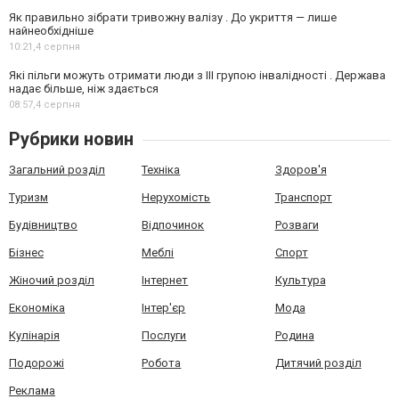
Як правильно зібрати тривожну валізу . До укриття — лише
найнеобхідніше
10:21,
4 серпня
Які пільги можуть отримати люди з III групою інвалідності . Держава
надає більше, ніж здається
08:57,
4 серпня
Рубрики новин
Загальний розділ
Техніка
Здоров'я
Туризм
Нерухомість
Транспорт
Будівництво
Відпочинок
Розваги
Бізнес
Меблі
Спорт
Жіночий розділ
Інтернет
Культура
Економіка
Інтер'єр
Мода
Кулінарія
Послуги
Родина
Подорожі
Робота
Дитячий розділ
Реклама