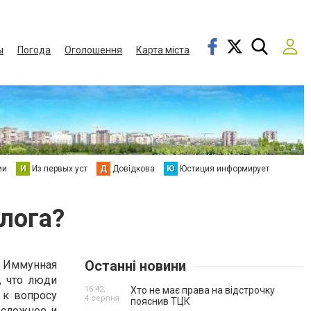
ы
Погода
Оголошення
Карта міста
ии
И
Из первых уст
Д
Довідкова
Ю
Юстиция информирует
лога?
Останні новини
. Иммунная
, что люди
16:42,
Хто не має права на відстрочку
 к вопросу
4 серпня
пояснив ТЦК
 сложнее и