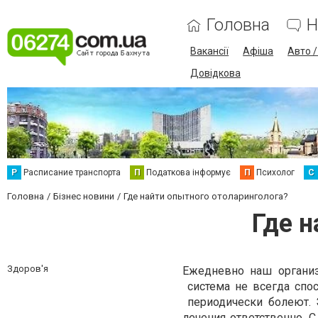
Головна
Н
Вакансії
Афіша
Авто 
Довідкова
Р
Расписание транспорта
П
Податкова інформує
П
Психолог
С
Головна
Бізнес новини
Где найти опытного отоларинголога?
Где 
Здоров'я
Ежедневно наш организ
система не всегда спос
периодически болеют. 
лечения ответственно. 