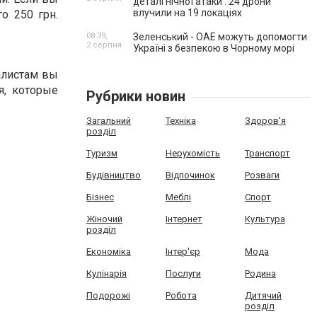
деталі нічної атаки . 24 дрони
влучили на 19 локаціях
о 250 грн.
08:39,
Зеленський - ОАЕ можуть допомогти
2 серпня
Україні з безпекою в Чорному морі
алистам вы
я, которые
Рубрики новин
Загальний
Техніка
Здоров'я
розділ
Туризм
Нерухомість
Транспорт
Будівництво
Відпочинок
Розваги
Бізнес
Меблі
Спорт
Жіночий
Інтернет
Культура
розділ
Економіка
Інтер'єр
Мода
Кулінарія
Послуги
Родина
Подорожі
Робота
Дитячий
розділ