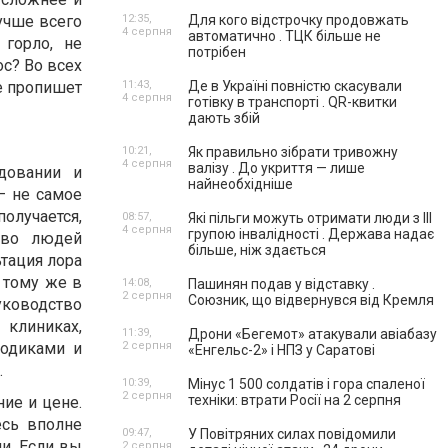
учше всего
12:35,
Для кого відстрочку продовжать
4 серпня
автоматично . ТЦК більше не
 горло, не
потрібен
ос? Во всех
е пропишет
11:43,
Де в Україні повністю скасували
4 серпня
готівку в транспорті . QR-квитки
дають збій
10:21,
Як правильно зібрати тривожну
4 серпня
валізу . До укриття — лише
довании и
найнеобхідніше
– не самое
олучается,
08:57,
Які пільги можуть отримати люди з III
4 серпня
групою інвалідності . Держава надає
тво людей
більше, ніж здається
ьтация лора
К тому же в
14:08,
Пашинян подав у відставку .
2 серпня
Союзник, що відвернувся від Кремля
уководство
клиниках,
11:39,
Дрони «Бегемот» атакували авіабазу
тодиками и
2 серпня
«Енгельс-2» і НПЗ у Саратові
.
10:39,
Мінус 1 500 солдатів і гора спаленої
2 серпня
техніки: втрати Росії на 2 серпня
ие и цене.
сь вполне
09:47,
У Повітряних силах повідомили
ли. Если вы
2 серпня