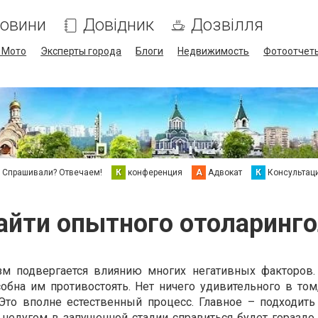
овини
Довідник
Дозвілля
/ Мото
Эксперты города
Блоги
Недвижимость
Фотоотчет
Спрашивали? Отвечаем!
К
конференция
А
Адвокат
К
Консультац
найти опытного отоларинго
м подвергается влиянию многих негативных факторов
обна им противостоять. Нет ничего удивительного в том
Это вполне естественный процесс. Главное – подходить
С недугом в запущенной стадии справиться будет гораздо