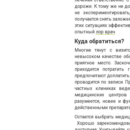
дороже. К тому же не д
не экспериментировать
получается снять заложен
этих ситуациях эффекти
опытный
лор врач
.
Куда обратиться?
Многие тянут с визит
невысоком качестве об
приятное место. Заско
приходится потратить
предпочитают доплатить 
проводится по записи.
частных клиниках веде
медицинских центров 
разумеется, новее и ф
действенными препарата
Остается выбрать медиц
Хорошо зарекомендова
доступная. Учитывайте, 