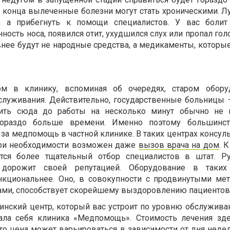
о конца вылеченные болезни могут стать хроническими. Л
, а прибегнуть к помощи специалистов. У вас болит
ность носа, появился отит, ухудшился слух или пропал гол
внее будут не народные средства, а медикаменты, которы
ом в клинику, вспоминая об очередях, старом обору
служивания. Действительно, государственные больницы 
чить сюда до работы на несколько минут обычно не п
 гораздо больше времени. Именно поэтому большинс
за медпомощь в частной клинике. В таких центрах консул
 При необходимости возможен даже
вызов врача на дом
. 
тся более тщательный отбор специалистов в штат. Р
дорожит своей репутацией. Оборудование в таких 
ункциональнее. Оно, в совокупности с продвинутыми ме
ми, способствует скорейшему выздоровлению пациентов
инский центр, который вас устроит по уровню обслуживан
ла себя клиника «Медпомощь». Стоимость лечения зде
что цена может варьироваться в зависимости от дня неде