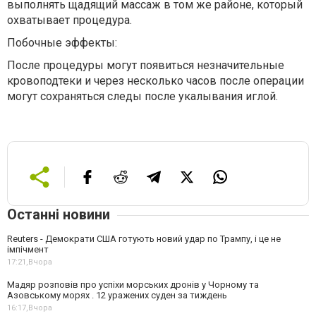
выполнять щадящий массаж в том же районе, который
охватывает процедура.
Побочные эффекты:
После процедуры могут появиться незначительные
кровоподтеки и через несколько часов после операции
могут сохраняться следы после укалывания иглой.
Останні новини
Reuters - Демократи США готують новий удар по Трампу, і це не
імпічмент
17:21,
Вчора
Мадяр розповів про успіхи морських дронів у Чорному та
Азовському морях . 12 уражених суден за тиждень
16:17,
Вчора