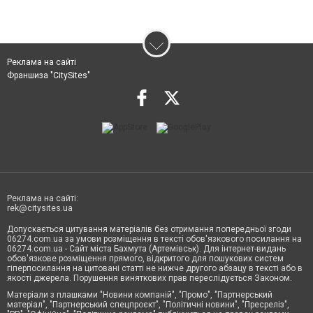
Реклама на сайті
Франшиза "CitySites"
Реклама на сайті:
rek@citysites.ua
Допускається цитування матеріалів без отримання попередньої згоди
06274.com.ua за умови розміщення в тексті обов'язкового посилання на
06274.com.ua - Сайт міста Бахмута (Артемівськ). Для інтернет-видань
обов'язкове розміщення прямого, відкритого для пошукових систем
гіперпосилання на цитовані статті не нижче другого абзацу в тексті або в
якості джерела. Порушення виняткових прав переслідується Законом.
Матеріали з плашками "Новини компаній", "Промо", "Партнерський
матеріал", "Партнерський спецпроєкт", "Політичні новини", "Пресреліз",