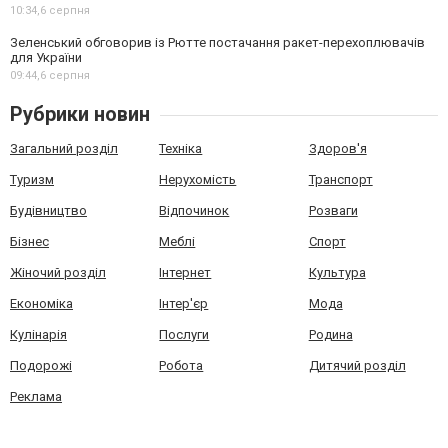
10:34,
6 серпня
Зеленський обговорив із Рютте постачання ракет-перехоплювачів
для України
09:44,
6 серпня
Рубрики новин
Загальний розділ
Техніка
Здоров'я
Туризм
Нерухомість
Транспорт
Будівництво
Відпочинок
Розваги
Бізнес
Меблі
Спорт
Жіночий розділ
Інтернет
Культура
Економіка
Інтер'єр
Мода
Кулінарія
Послуги
Родина
Подорожі
Робота
Дитячий розділ
Реклама