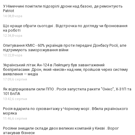
У Німеччині помітили підозрілі дрони над базою, де ремонтують
Patriot
14:08,
Вчора
Що краще обрати сьогодні . Відстрочка по догляду чи бронювання
на роботі
12:34,
Вчора
Опитування КМІС - 60% українців проти передачі Донбасу Росії, але
підтримують заморожування війни
10:22,
Вчора
Український літак Ан-124 в Лейпцигу був завантажений
боєприпасами. Дрон, який «висів» над ним, пройшов через систему
виявлення — медіа
17:09,
6 серпня
Як відпрацювали сили ППО . Росія запустила ракети "Онікс", Х-31П та
101 БпЛА
13:42,
6 серпня
Росія вдарила по суховантажу у Чорному морі . Вбила українського
моряка
11:46,
6 серпня
Росіяни знищили склади двох великих компаній у Києві . Ворог
атакував бізнеси