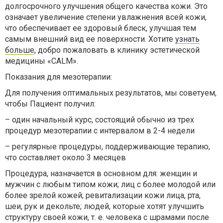
долгосрочного улучшения общего качества кожи. Это
означает увеличение степени увлажнения всей кожи,
что обеспечивает ее здоровый блеск, улучшая тем
самым внешний вид ее поверхности. Хотите
узнать
больше
, добро пожаловать в клинику эстетической
медицины «CALM».
Показания для мезотерапии:
Для получения оптимальных результатов, мы советуем,
чтобы Пациент получил:
– один начальный курс, состоящий обычно из трех
процедур мезотерапии с интервалом в 2-4 недели
– регулярные процедуры, поддерживающие терапию,
что составляет около 3 месяцев
Процедура, назначается в основном для: женщин и
мужчин с любым типом кожи; лиц с более молодой или
более зрелой кожей; ревитализации кожи лица, рта,
шеи, рук и декольте; людей, которые хотят улучшить
структуру своей кожи, т. е. человека с шрамами после