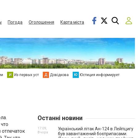
ы
Погода
Оголошення
Карта міста
ии
И
Из первых уст
Д
Довідкова
Ю
Юстиция информирует
Останні новини
ла.
 что
17:09,
Український літак Ан-124 в Лейпцигу
 отпечаток
Вчора
був завантажений боєприпасами.
. Так что