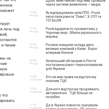
Дрон, який «висів» над ним, пройшов
через систему виявлення — медіа
еменном
 поможет
13:42,
Як відпрацювали сили ППО . Росія
Вчора
запустила ракети "Онікс", Х-31П та
101 БпЛА
ствует
я лечь под
11:46,
Росія вдарила по суховантажу у
Вчора
Чорному морі . Вбила українського
вий,
моряка
 остаются
 и таким
10:34,
Росіяни знищили склади двох
Вчора
великих компаній у Києві . Ворог
атакував бізнеси
рмы на
09:44,
Зеленський обговорив із Рютте
ение
Вчора
постачання ракет-перехоплювачів
зную
для України
жировые
16:42,
Хто не має права на відстрочку
4 серпня
пояснив ТЦК
12:35,
Для кого відстрочку продовжать
4 серпня
автоматично . ТЦК більше не
 что
потрібен
лировать
11:43,
Де в Україні повністю скасували
4 серпня