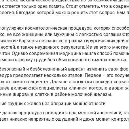
 остается только одна память. Стоит отметить, что в совр
ология, блгодаря которой можно решить этот вопрос. Вам
популярная косметологическая процедура, которая способ
ко, не все женщины или мужчины с легкостью соглашаютс
ические барьеры связаны со страхом хирургических дейст
остей, а также неудачного результата. Из-за этого многие
ечтой. Однако современная медицина нашла способ помочь
зменить форму груди без обыкновенного вмешательства.
 безопасный и безболезненный вариант изменить свои фо
дура предполагает несколько этапов. Первое – это получ
к от самого пациента. Дальше эти клетки проходят серье
Далее включаются специалисты клиники, которые вводят 
енные жировые клетки в районе молочной железы.
ния грудных желез без операции можно отнести:
 данная процедура проводится под местной анестезией, так
вает никаких неприятных ощущений и даже может контро