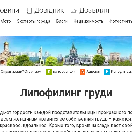
овини
Довідник
Дозвілля
/ Мото
Эксперты города
Блоги
Недвижимость
Фотоотчет
Спрашивали? Отвечаем!
К
конференция
А
Адвокат
К
Консультац
Липофилинг груди
едмет гордости каждой представительницы прекрасного по
 всем женщинам нравится ее собственная грудь – кажется,
расивее, идеальнее. Кроме того, время накладывает свой
 а также механическое воздействие из-за кормления детей