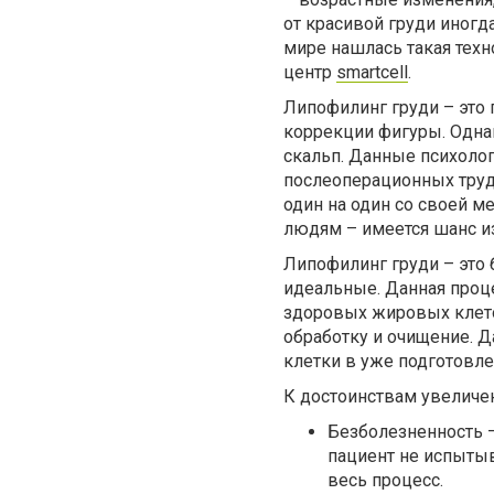
от красивой груди иногда
мире нашлась такая техн
центр
smartcell
.
Липофилинг груди – это 
коррекции фигуры. Одна
скальп. Данные психолог
послеоперационных трудн
один на один со своей м
людям – имеется шанс и
Липофилинг груди – это
идеальные. Данная проце
здоровых жировых клето
обработку и очищение. 
клетки в уже подготовл
К достоинствам увеличе
Безболезненность –
пациент не испыты
весь процесс.