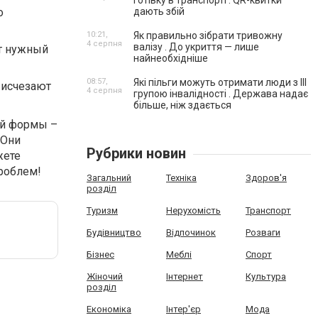
готівку в транспорті . QR-квитки
о
дають збій
10:21,
Як правильно зібрати тривожну
4 серпня
валізу . До укриття — лише
ет нужный
найнеобхідніше
08:57,
Які пільги можуть отримати люди з III
 исчезают
4 серпня
групою інвалідності . Держава надає
більше, ніж здається
ой формы –
 Они
Рубрики новин
жете
проблем!
Загальний
Техніка
Здоров'я
розділ
Туризм
Нерухомість
Транспорт
Будівництво
Відпочинок
Розваги
Бізнес
Меблі
Спорт
Жіночий
Інтернет
Культура
розділ
Економіка
Інтер'єр
Мода