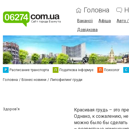
Головна
Н
Вакансії
Афіша
Авто 
Довідкова
Р
Расписание транспорта
П
Податкова інформує
П
Психолог
С
Головна
Бізнес новини
Липофилинг груди
Здоров'я
Красивая грудь – это пр
Однако, к сожалению, не
можно было бы сделать к
– возрастные изменения,