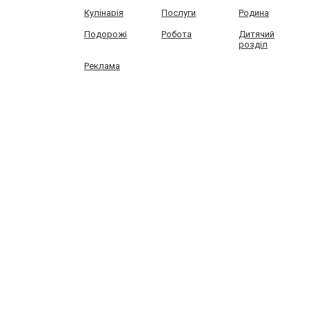
Кулінарія
Послуги
Родина
Подорожі
Робота
Дитячий
розділ
Реклама