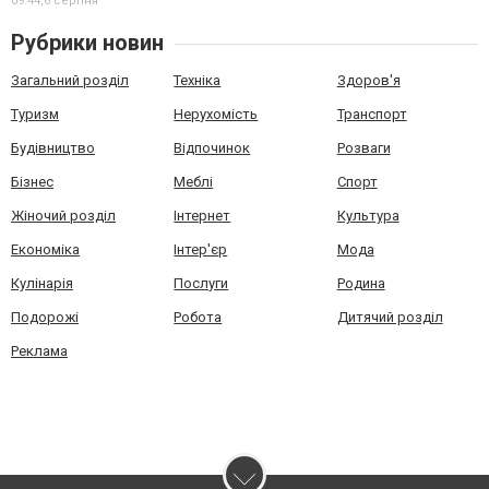
09:44,
6 серпня
Рубрики новин
Загальний розділ
Техніка
Здоров'я
Туризм
Нерухомість
Транспорт
Будівництво
Відпочинок
Розваги
Бізнес
Меблі
Спорт
Жіночий розділ
Інтернет
Культура
Економіка
Інтер'єр
Мода
Кулінарія
Послуги
Родина
Подорожі
Робота
Дитячий розділ
Реклама