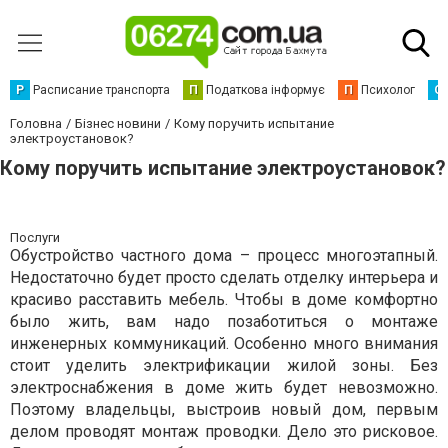
Р
Расписание транспорта
П
Податкова інформує
П
Психолог
С
Головна
Бізнес новини
Кому поручить испытание
электроустановок?
Кому поручить испытание электроустановок?
Послуги
Обустройство частного дома – процесс многоэтапный.
Недостаточно будет просто сделать отделку интерьера и
красиво расставить мебель. Чтобы в доме комфортно
было жить, вам надо позаботиться о монтаже
инженерных коммуникаций. Особенно много внимания
стоит уделить электрификации жилой зоны. Без
электроснабжения в доме жить будет невозможно.
Поэтому владельцы, выстроив новый дом, первым
делом проводят монтаж проводки. Дело это рисковое.