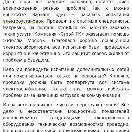
Даже если все работает исправно, остается риск
возникновения разных проблем. Как х можно
избежать? Вариант один – заказать
испытания
электроустановок
. Проводят их опытные специалисты.
Например, на портале stroi-tk.ru вы можете заказать
такие услуги. Компания «Строй-ТК» оказывает помощь
жителям Москвы. Благодаря хорошо оснащенной
электролаборатории, все испытания будут проведены
корректно и качественно. Это защитит хозяев жилья от
проблем в будущем.
Надо ли проводить испытания дополнительных сетей
или ориентироваться только на основные? Конечно,
проверке должна быть подвергнута вся система
электроснабжения. Только так можно избежать
проблем из-за излишних нагрузок на коммуникации.
Из-за чего возникает высокая перегрузка сетей? Все
дело в несоответствии мощностных показателей
используемого владельцами электрического
оборудования техническим возможностям проводки.
Если нагрузка превысит допустимый лимит, то на линии