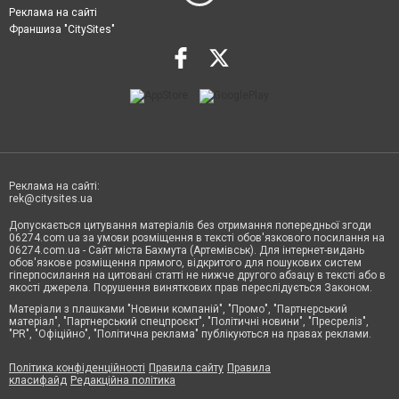
Реклама на сайті
Франшиза "CitySites"
Реклама на сайті:
rek@citysites.ua
Допускається цитування матеріалів без отримання попередньої згоди
06274.com.ua за умови розміщення в тексті обов'язкового посилання на
06274.com.ua - Сайт міста Бахмута (Артемівськ). Для інтернет-видань
обов'язкове розміщення прямого, відкритого для пошукових систем
гіперпосилання на цитовані статті не нижче другого абзацу в тексті або в
якості джерела. Порушення виняткових прав переслідується Законом.
Матеріали з плашками "Новини компаній", "Промо", "Партнерський
матеріал", "Партнерський спецпроєкт", "Політичні новини", "Пресреліз",
"PR", "Офіційно", "Політична реклама" публікуються на правах реклами.
Політика конфіденційності
Правила сайту
Правила
класифайд
Редакційна політика