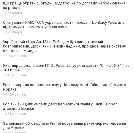
Що краще обрати сьогодні . Відстрочка по догляду чи бронювання
на роботі
12:34,
Вчора
Опитування КМІС - 60% українців проти передачі Донбасу Росії, але
підтримують заморожування війни
10:22,
Вчора
Український літак Ан-124 в Лейпцигу був завантажений
боєприпасами. Дрон, який «висів» над ним, пройшов через систему
виявлення — медіа
17:09,
6 серпня
Як відпрацювали сили ППО . Росія запустила ракети "Онікс", Х-31П та
101 БпЛА
13:42,
6 серпня
Росія вдарила по суховантажу у Чорному морі . Вбила українського
моряка
11:46,
6 серпня
Росіяни знищили склади двох великих компаній у Києві . Ворог
атакував бізнеси
10:34,
6 серпня
Зеленський обговорив із Рютте постачання ракет-перехоплювачів
для України