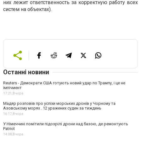
них лежит ответственность за корректную работу всех
систем на объектах).
Останні новини
Reuters - Демократи США готують новий удар по Трампу, і це не
імпічмент
17:21,
Вчора
Мадяр розповів про успіхи морських дронів у Чорному та
Азовському морях . 12 уражених суден за тиждень
16:17,
Вчора
У Німеччині помітили підозрілі дрони над базою, де ремонтують
Patriot
14:08,
Вчора