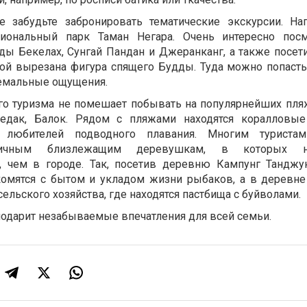
е забудьте забронировать тематические экскурсии. На
иональный парк Таман Негара. Очень интересно посм
ы Бекелах, Сунгай Пандан и Джеранканг, а также посет
орой вырезана фигура спящего Будды. Туда можно попасть
ремальные ощущения.
го туризма не помешает побывать на популярнейших пля
едак, Балок. Рядом с пляжами находятся коралловые
 любителей подводного плавания. Многим туристам
личным близлежащим деревушкам, в которых 
й, чем в городе. Так, посетив деревню Кампунг Танджу
омятся с бытом и укладом жизни рыбаков, а в деревне
ельского хозяйства, где находятся пастбища с буйволами.
подарит незабываемые впечатления для всей семьи.