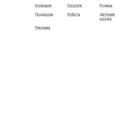
Кулінарія
Послуги
Родина
Подорожі
Робота
Дитячий
розділ
Реклама