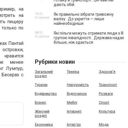
готівку в транспорті . QR-квитки
дають збій
пример, на
10:21,
Як правильно зібрати тривожну
отреть на
4 серпня
валізу . До укриття — лише
ить пещеру
найнеобхідніше
 только по
08:57,
Які пільги можуть отримати люди з III
4 серпня
групою інвалідності . Держава надає
більше, ніж здається
жах Пантай
 островки,
 нравится
Рубрики новин
не менее
нг Лумпур,
Загальний
Техніка
Здоров'я
 Бесерах с
розділ
Туризм
Нерухомість
Транспорт
Будівництво
Відпочинок
Розваги
Бізнес
Меблі
Спорт
Жіночий
Інтернет
Культура
розділ
Економіка
Інтер'єр
Мода