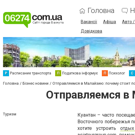
Головна
Н
Вакансії
Афіша
Авто 
Довідкова
Р
Расписание транспорта
П
Податкова інформує
П
Психолог
С
Головна
Бізнес новини
Отправляемся в Малайзию: почему стоит п
Отправляемся в 
Туризм
Куантан – часто посеща
Восточного побережья по
хотите устроить
отды
asiatourgroup.com пом