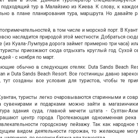
подходящий тур в Малайзию из Киева. К слову, к каждо
льно в плане планирования тура, маршрута. Но давайте р
топримечательностей, в том числе и морской порт. В Куа
овсю насладится природой этой местности. Добраться сюд
 (из Куала-Лумпура дорога займет примерно три часа) ил
 туристы приезжают сюда отдыхать круглый год. Сухой се
дей - с ноября по март.
ющие обычно в следующих отелях: Duta Sands Beach Reso
ntan и Duta Sands Beach Resort. Все гостиницы давно заре
, тут созданы все условия для туристов, чтобы те при
Куантан, туристы легко очаровываются старинными и со
а сувенирами и подарками можно зайти в магазинчик
тура здания суда, главной мечети штата - Султан-Ах
рашают центр города. Протекающая одноименная река
влекательности городскому пейзажу. Так как народное 
ведущим видом деятельности горожан, то желающие могу
 например, по росписи батика или ткачества.