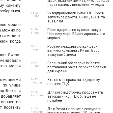
Дрон, який «висів» над ним, пройшов
через систему виявлення — медіа
му клиенту
азберемся,
13:42,
Як відпрацювали сили ППО . Росія
Вчора
запустила ракети "Онікс", Х-31П та
101 БпЛА
нтане можно
а можно по
11:46,
Росія вдарила по суховантажу у
Вчора
Чорному морі . Вбила українського
и самолете.
моряка
зон, когда
10:34,
Росіяни знищили склади двох
Вчора
великих компаній у Києві . Ворог
rt, Swiss-
атакував бізнеси
комендовали
09:44,
Зеленський обговорив із Рютте
ятно могли
Вчора
постачання ракет-перехоплювачів
для України
временными
16:42,
Хто не має права на відстрочку
4 серпня
пояснив ТЦК
и по улице
мад-Шаха и
12:35,
Для кого відстрочку продовжать
4 серпня
 добавляет
автоматично . ТЦК більше не
потрібен
творчество
т посетить
11:43,
Де в Україні повністю скасували
4 серпня