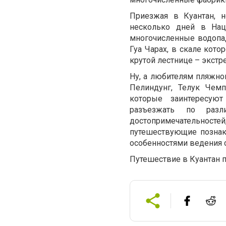
Приезжая в Куантан, н
несколько дней в Нац
многочисленные водопад
Гуа Чарах, в скале кот
крутой лестнице – экст
Ну, а любителям пляжно
Пелиндунг, Телук Чемп
которые заинтересуют
разъезжать по раз
достопримечательносте
путешествующие познак
особенностями ведения с
Путешествие в Куантан 