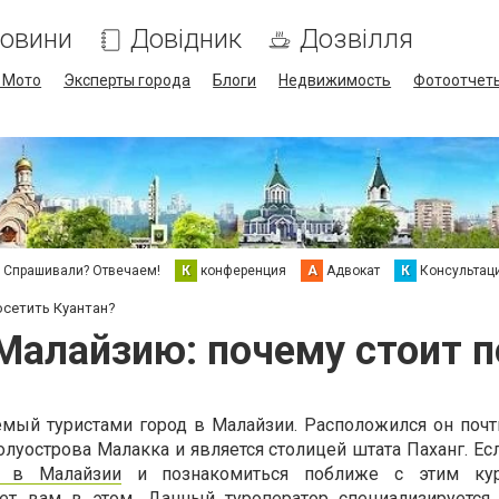
овини
Довідник
Дозвілля
/ Мото
Эксперты города
Блоги
Недвижимость
Фотоотчет
Спрашивали? Отвечаем!
К
конференция
А
Адвокат
К
Консультац
осетить Куантан?
Малайзию: почему стоит п
емый туристами город в Малайзии. Расположился он почт
луострова Малакка и является столицей штата Паханг. Ес
х в Малайзии
и познакомиться поближе с этим кур
ожет вам в этом. Данный туроператор специализируется