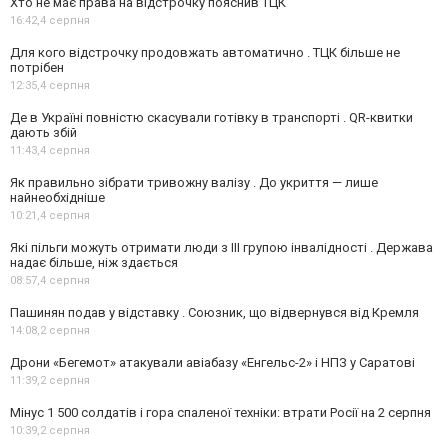
Хто не має права на відстрочку пояснив ТЦК
16:42,
4 серпня
Для кого відстрочку продовжать автоматично . ТЦК більше не
потрібен
12:35,
4 серпня
Де в Україні повністю скасували готівку в транспорті . QR-квитки
дають збій
11:43,
4 серпня
Як правильно зібрати тривожну валізу . До укриття — лише
найнеобхідніше
10:21,
4 серпня
Які пільги можуть отримати люди з III групою інвалідності . Держава
надає більше, ніж здається
08:57,
4 серпня
Пашинян подав у відставку . Союзник, що відвернувся від Кремля
14:08,
2 серпня
Дрони «Бегемот» атакували авіабазу «Енгельс-2» і НПЗ у Саратові
11:39,
2 серпня
Мінус 1 500 солдатів і гора спаленої техніки: втрати Росії на 2 серпня
10:39,
2 серпня