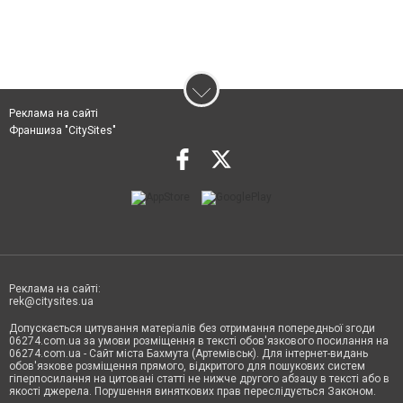
Реклама на сайті
Франшиза "CitySites"
Реклама на сайті:
rek@citysites.ua
Допускається цитування матеріалів без отримання попередньої згоди
06274.com.ua за умови розміщення в тексті обов'язкового посилання на
06274.com.ua - Сайт міста Бахмута (Артемівськ). Для інтернет-видань
обов'язкове розміщення прямого, відкритого для пошукових систем
гіперпосилання на цитовані статті не нижче другого абзацу в тексті або в
якості джерела. Порушення виняткових прав переслідується Законом.