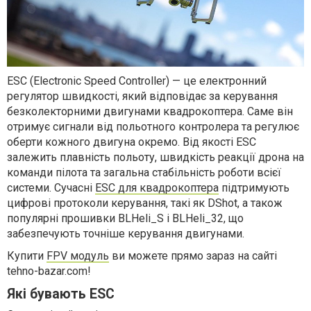
ESC (Electronic Speed Controller) — це електронний
регулятор швидкості, який відповідає за керування
безколекторними двигунами квадрокоптера. Саме він
отримує сигнали від польотного контролера та регулює
оберти кожного двигуна окремо. Від якості ESC
залежить плавність польоту, швидкість реакції дрона на
команди пілота та загальна стабільність роботи всієї
системи. Сучасні
ESC для квадрокоптера
підтримують
цифрові протоколи керування, такі як DShot, а також
популярні прошивки BLHeli_S і BLHeli_32, що
забезпечують точніше керування двигунами.
Купити
FPV модуль
ви можете прямо зараз на сайті
tehno-bazar.com!
Які бувають ESC