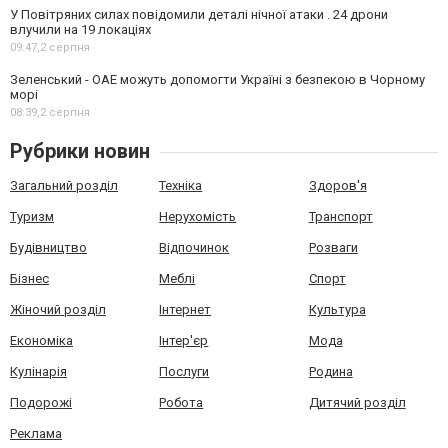
У Повітряних силах повідомили деталі нічної атаки . 24 дрони
влучили на 19 локаціях
09:47,
2 серпня
Зеленський - ОАЕ можуть допомогти Україні з безпекою в Чорному
морі
08:39,
2 серпня
Рубрики новин
Загальний розділ
Техніка
Здоров'я
Туризм
Нерухомість
Транспорт
Будівництво
Відпочинок
Розваги
Бізнес
Меблі
Спорт
Жіночий розділ
Інтернет
Культура
Економіка
Інтер'єр
Мода
Кулінарія
Послуги
Родина
Подорожі
Робота
Дитячий розділ
Реклама