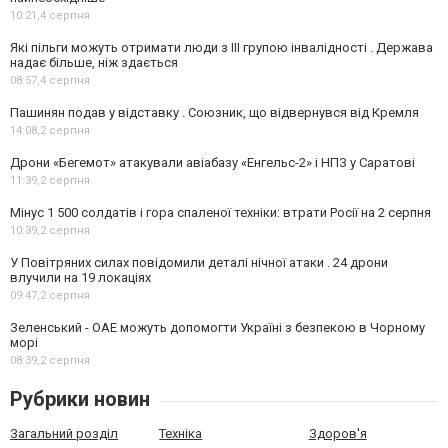
10:21,
4 серпня
Які пільги можуть отримати люди з III групою інвалідності . Держава
надає більше, ніж здається
08:57,
4 серпня
Пашинян подав у відставку . Союзник, що відвернувся від Кремля
14:08,
2 серпня
Дрони «Бегемот» атакували авіабазу «Енгельс-2» і НПЗ у Саратові
11:39,
2 серпня
Мінус 1 500 солдатів і гора спаленої техніки: втрати Росії на 2 серпня
10:39,
2 серпня
У Повітряних силах повідомили деталі нічної атаки . 24 дрони
влучили на 19 локаціях
09:47,
2 серпня
Зеленський - ОАЕ можуть допомогти Україні з безпекою в Чорному
морі
08:39,
2 серпня
Рубрики новин
Загальний розділ
Техніка
Здоров'я