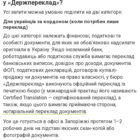
у «Держпереклад»?
Усі запити можна умовно поділити на дві категорії:
Для українців за кордоном (коли потрібен лише
переклад)
До цієї категорії належать фінансові, податкові та
особисті документи, для яких не обов’язково надсилати
оригінали в Україну. Якщо іноземний банк,
роботодавець або податкова служба вимагає переклад
банківських виписок, довідок про доходи, документів
ФОП, податкових декларацій, договорів купівлі-
продажу чи документів на право власності, у бюро
«Держпереклад» виконують офіційний переклад із
печаткою бюро (у міжнародній практиці його називають
Certified Translation — сертифікований переклад), а
також, якщо цього вимагає приймаюча сторона,
нотаріальний переклад документів
.
Усе це готується в офісі в Запоріжжі протягом 1–2
робочих днів на підставі якісних скан-копій або
фотографій документів.