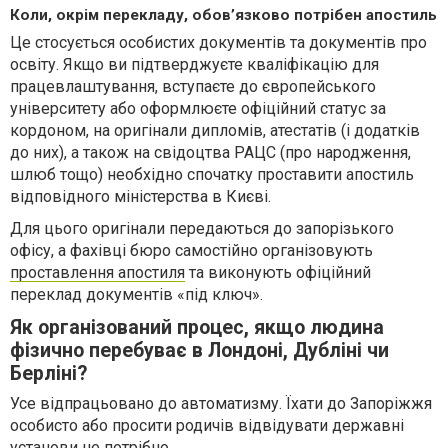
Коли, окрім перекладу, обов’язково потрібен апостиль
Це стосується особистих документів та документів про
освіту. Якщо ви підтверджуєте кваліфікацію для
працевлаштування, вступаєте до європейського
університету або оформлюєте офіційний статус за
кордоном, на оригінали дипломів, атестатів (і додатків
до них), а також на свідоцтва РАЦС (про народження,
шлюб тощо) необхідно спочатку проставити апостиль
відповідного міністерства в Києві.
Для цього оригінали передаються до запорізького
офісу, а фахівці бюро самостійно організовують
проставлення апостиля
та виконують офіційний
переклад документів «під ключ».
Як організований процес, якщо людина
фізично перебуває в Лондоні, Дубліні чи
Берліні?
Усе відпрацьовано до автоматизму. Їхати до Запоріжжя
особисто або просити родичів відвідувати державні
установи не потрібно.