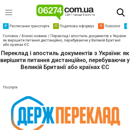
Р
Расписание транспорта
П
Податкова інформує
П
Психолог
С
Головна
Бізнес новини
Переклад і апостиль документів з України:
як вирішити питання дистанційно, перебуваючи у Великій Британії
або країнах ЄС
Переклад і апостиль документів з України: як
вирішити питання дистанційно, перебуваючи у
Великій Британії або країнах ЄС
Послуги