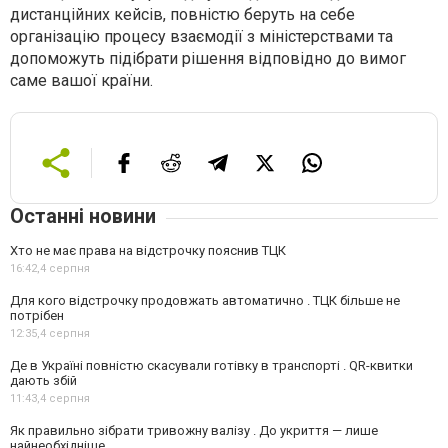
дистанційних кейсів, повністю беруть на себе
організацію процесу взаємодії з міністерствами та
допоможуть підібрати рішення відповідно до вимог
саме вашої країни.
Останні новини
Хто не має права на відстрочку пояснив ТЦК
16:42,
4 серпня
Для кого відстрочку продовжать автоматично . ТЦК більше не
потрібен
12:35,
4 серпня
Де в Україні повністю скасували готівку в транспорті . QR-квитки
дають збій
11:43,
4 серпня
Як правильно зібрати тривожну валізу . До укриття — лише
найнеобхідніше