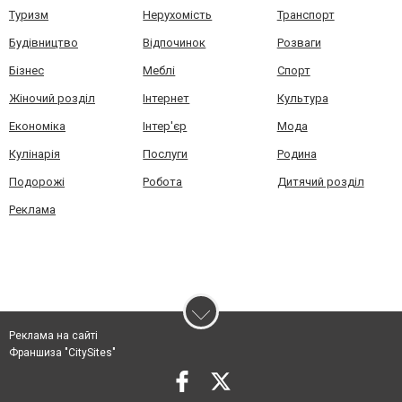
Туризм
Нерухомість
Транспорт
Будівництво
Відпочинок
Розваги
Бізнес
Меблі
Спорт
Жіночий розділ
Інтернет
Культура
Економіка
Інтер'єр
Мода
Кулінарія
Послуги
Родина
Подорожі
Робота
Дитячий розділ
Реклама
Реклама на сайті
Франшиза "CitySites"