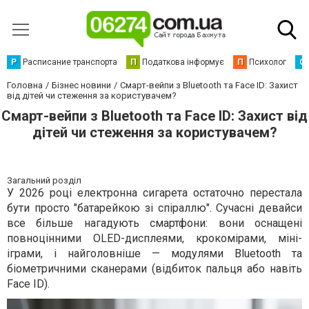
Р
Расписание транспорта
П
Податкова інформує
П
Психолог
С
Головна
Бізнес новини
Смарт-вейпи з Bluetooth та Face ID: Захист
від дітей чи стеження за користувачем?
Смарт-вейпи з Bluetooth та Face ID: Захист від
дітей чи стеження за користувачем?
Загальний розділ
У 2026 році електронна сигарета остаточно перестала
бути просто "батарейкою зі спіраллю". Сучасні девайси
все більше нагадують смартфони: вони оснащені
повноцінними OLED-дисплеями, крокомірами, міні-
іграми, і найголовніше — модулями Bluetooth та
біометричними сканерами (відбиток пальця або навіть
Face ID).