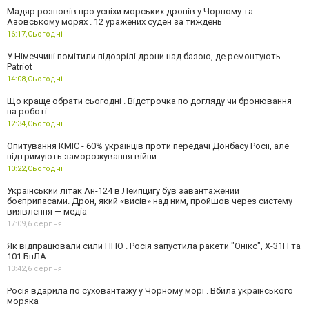
Мадяр розповів про успіхи морських дронів у Чорному та
Азовському морях . 12 уражених суден за тиждень
16:17,
Сьогодні
У Німеччині помітили підозрілі дрони над базою, де ремонтують
Patriot
14:08,
Сьогодні
Що краще обрати сьогодні . Відстрочка по догляду чи бронювання
на роботі
12:34,
Сьогодні
Опитування КМІС - 60% українців проти передачі Донбасу Росії, але
підтримують заморожування війни
10:22,
Сьогодні
Український літак Ан-124 в Лейпцигу був завантажений
боєприпасами. Дрон, який «висів» над ним, пройшов через систему
виявлення — медіа
17:09,
6 серпня
Як відпрацювали сили ППО . Росія запустила ракети "Онікс", Х-31П та
101 БпЛА
13:42,
6 серпня
Росія вдарила по суховантажу у Чорному морі . Вбила українського
моряка