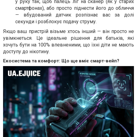
у руку так, щоб палець ліг на сканер (як у старих
смартфонах), або просто піднести його до обличчя
— вбудований датчик розпізнає вас за долі
секунди і розблокує подачу струму.
Якщо ваш пристрій візьме хтось інший — він просто не
увімкнеться. Це ідеальне рішення для батьків, які
хочуть бути на 100% впевненими, що їхні діти не мають
доступу до нікотину.
Екосистема та комфорт: Що ще вміє смарт-вейп?