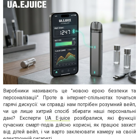
Виробники називають це "новою ерою безпеки та
персоналізації". Проте в інтернет-спільнотах точаться
гарячі дискусії: чи справді нам потрібен розумний вейп,
чи це лише хитрий спосіб збирати наші персональні
дані? Експерти
UA E-juice
розібралися, які функції
сучасних смарт-подів дійсно корисні, як працює захист
від дітей вейп, і чи варто заклеювати камеру на своїй
електронній сигареті.