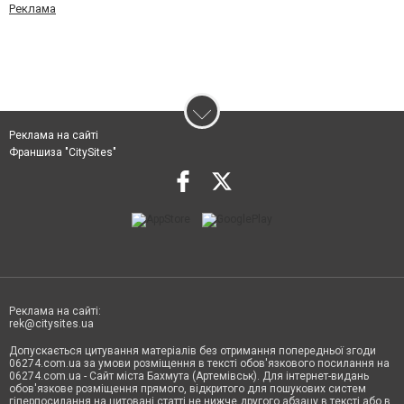
Реклама
Реклама на сайті
Франшиза "CitySites"
Реклама на сайті:
rek@citysites.ua
Допускається цитування матеріалів без отримання попередньої згоди
06274.com.ua за умови розміщення в тексті обов'язкового посилання на
06274.com.ua - Сайт міста Бахмута (Артемівськ). Для інтернет-видань
обов'язкове розміщення прямого, відкритого для пошукових систем
гіперпосилання на цитовані статті не нижче другого абзацу в тексті або в