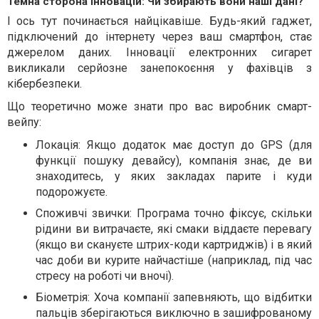
Темна сторона інновацій: Чи збирають вони наші дані?
І ось тут починається найцікавіше. Будь-який гаджет,
підключений до інтернету через ваш смартфон, стає
джерелом даних. Інновації електронних сигарет
викликали серйозне занепокоєння у фахівців з
кібербезпеки.
Що теоретично може знати про вас виробник смарт-
вейпу:
Локація: Якщо додаток має доступ до GPS (для
функції пошуку девайсу), компанія знає, де ви
знаходитесь, у яких закладах парите і куди
подорожуєте.
Споживчі звички: Програма точно фіксує, скільки
рідини ви витрачаєте, які смаки віддаєте перевагу
(якщо ви скануєте штрих-коди картриджів) і в який
час доби ви курите найчастіше (наприклад, під час
стресу на роботі чи вночі).
Біометрія: Хоча компанії запевняють, що відбитки
пальців зберігаються виключно в зашифрованому