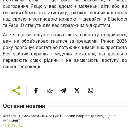
сьогодення. Якщо у вас вдома є маленькі діти, або ви
гік, який обожнює статистику, графіки і повний контроль
над своєю нікотиновою кривою — девайси з Bluetooth
та Face ID стануть для вас справжнім відкриттям.
Але якщо ви цінуєте приватність, простоту і надійність,
вам не обов'язково гнатися за трендами. Ринок 2026
року пропонує достатньо потужних, класичних пристроїв
без зайвих екранів і модулів стеження, які ідеально
передають смак рідини і не вимагають доступу до
вашої геолокації.
Останні новини
Reuters - Демократи США готують новий удар по Трампу, і це не
імпічмент
17:21,
Сьогодні