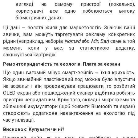
вигляді на самому пристрої (локально),
користувачі все одно побоюються витоку
біометричних даних.
Ці дані — золота жила для маркетологів. Знаючи ваші
звички, вам можуть таргетувати рекламу конкретних
рідин (наприклад, наборів
Nomad
або
Mix Bar
) саме в той
момент, коли у вас, за статистикою додатку,
закінчується картридж.
Ремонтопридатність та екологія: Плата за екрани
Ще один вагомий мінус смарт-вейпів — їхня крихкість.
Якщо звичайний пластиковий под можна було впустити
на асфальт і він продовжував працювати, то розбитий
OLED-екран або пошкоджений сканер відбитка роблять
пристрій непридатним. Крім того, складні мікросхеми та
збільшені акумулятори (щоб живити Bluetooth та екран)
створюють додаткове навантаження на екологію під
час утилізації.
Висновок: Купувати чи ні?
Розумний вейп — це вже не майбутнє, а наше