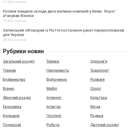
11:46,
6 серпня
Росіяни знищили склади двох великих компаній у Києві . Ворог
атакував бізнеси
10:34,
6 серпня
Зеленський обговорив із Рютте постачання ракет-перехоплювачів
для України
09:44,
6 серпня
Рубрики новин
Загальний розділ
Техніка
Здоров'я
Туризм
Нерухомість
Транспорт
Будівництво
Відпочинок
Розваги
Бізнес
Меблі
Спорт
Жіночий розділ
Інтернет
Культура
Економіка
Інтер'єр
Мода
Кулінарія
Послуги
Родина
Подорожі
Робота
Дитячий розділ