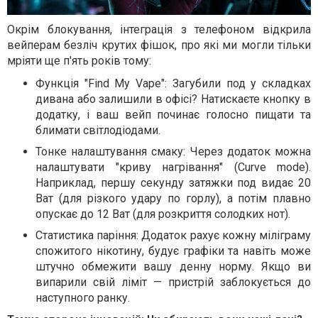
Окрім блокування, інтеграція з телефоном відкрила
вейперам безліч крутих фішок, про які ми могли тільки
мріяти ще п'ять років тому:
Функція "Find My Vape": Загубили под у складках
дивана або залишили в офісі? Натискаєте кнопку в
додатку, і ваш вейп починає голосно пищати та
блимати світлодіодами.
Тонке налаштування смаку: Через додаток можна
налаштувати "криву нагрівання" (Curve mode).
Наприклад, першу секунду затяжки под видає 20
Ват (для різкого удару по горлу), а потім плавно
опускає до 12 Ват (для розкриття солодких нот).
Статистика паріння: Додаток рахує кожну міліграму
спожитого нікотину, будує графіки та навіть може
штучно обмежити вашу денну норму. Якщо ви
випарили свій ліміт — пристрій заблокується до
наступного ранку.