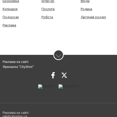
Економіка
Інтер'єр
Мода
Кулінарія
Послуги
Родина
Подорожі
Робота
Дитячий розділ
Реклама
Реклама на сайті
Франшиза "CitySites"
Реклама на сайті:
rek@citysites.ua