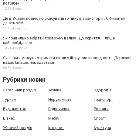
потрібен
12:35,
4 серпня
Де в Україні повністю скасували готівку в транспорті . QR-квитки
дають збій
11:43,
4 серпня
Як правильно зібрати тривожну валізу . До укриття — лише
найнеобхідніше
10:21,
4 серпня
Які пільги можуть отримати люди з III групою інвалідності . Держава
надає більше, ніж здається
08:57,
4 серпня
Рубрики новин
Загальний розділ
Техніка
Здоров'я
Туризм
Нерухомість
Транспорт
Будівництво
Відпочинок
Розваги
Бізнес
Меблі
Спорт
Жіночий розділ
Інтернет
Культура