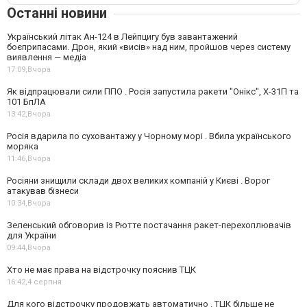
Останні новини
Український літак Ан-124 в Лейпцигу був завантажений
боєприпасами. Дрон, який «висів» над ним, пройшов через систему
виявлення — медіа
17:09,
Вчора
Як відпрацювали сили ППО . Росія запустила ракети "Онікс", Х-31П та
101 БпЛА
13:42,
Вчора
Росія вдарила по суховантажу у Чорному морі . Вбила українського
моряка
11:46,
Вчора
Росіяни знищили склади двох великих компаній у Києві . Ворог
атакував бізнеси
10:34,
Вчора
Зеленський обговорив із Рютте постачання ракет-перехоплювачів
для України
09:44,
Вчора
Хто не має права на відстрочку пояснив ТЦК
16:42,
4 серпня
Для кого відстрочку продовжать автоматично . ТЦК більше не